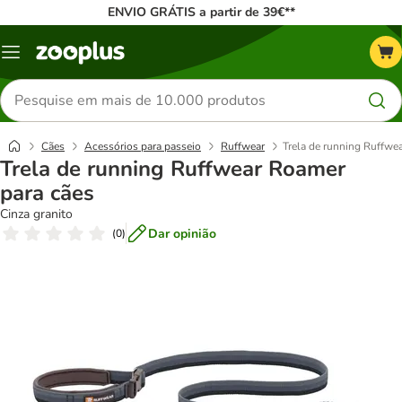
ENVIO GRÁTIS a partir de 39€**
Menu
Pesquisar
produtos
Cães
Acessórios para passeio
Ruffwear
Trela de running Ruffwe
Trela de running Ruffwear Roamer
para cães
Cinza granito
Dar opinião
(
0
)