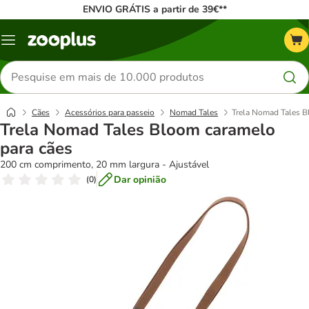
ENVIO GRÁTIS a partir de 39€**
Menu
Pesquisar
produtos
Cães
Acessórios para passeio
Nomad Tales
Trela Nomad Tales B
Trela Nomad Tales Bloom caramelo
para cães
200 cm comprimento, 20 mm largura - Ajustável
Dar opinião
(
0
)