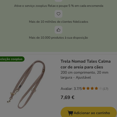
Ative o serviço zooplus Relax e poupe 5 % em cada encomenda
Mais de 10 milhões de clientes fidelizados
Mais de 10.000 produtos à sua disposição
eleção zooplus
Trela Nomad Tales Calma
cor de areia para cães
200 cm comprimento, 20 mm
largura - Ajustável
Avaliar: 3.7/5
(
17
)
7,69 €
Adicionar ao carrinho