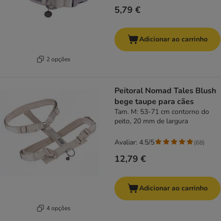
5,79 €
Adicionar ao carrinho
2 opções
Peitoral Nomad Tales Blush
bege taupe para cães
Tam. M: 53-71 cm contorno do
peito, 20 mm de largura
Avaliar: 4.5/5
(
68
)
12,79 €
Adicionar ao carrinho
4 opções