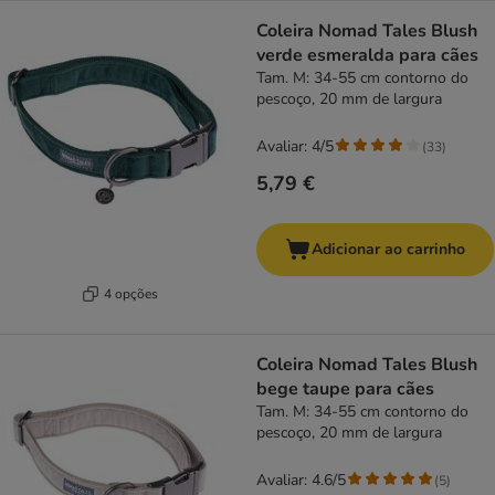
Coleira Nomad Tales Blush
verde esmeralda para cães
Tam. M: 34-55 cm contorno do
pescoço, 20 mm de largura
Avaliar: 4/5
(
33
)
5,79 €
Adicionar ao carrinho
4 opções
Coleira Nomad Tales Blush
bege taupe para cães
Tam. M: 34-55 cm contorno do
pescoço, 20 mm de largura
Avaliar: 4.6/5
(
5
)