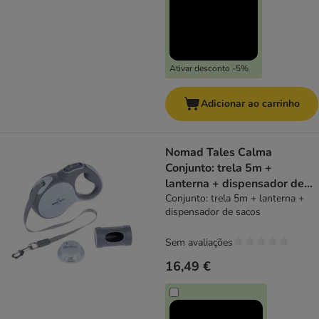
Ativar desconto -5%
Adicionar ao carrinho
Nomad Tales Calma
Conjunto: trela 5m +
lanterna + dispensador de
sacos
Conjunto: trela 5m + lanterna +
dispensador de sacos
Sem avaliações
16,49 €