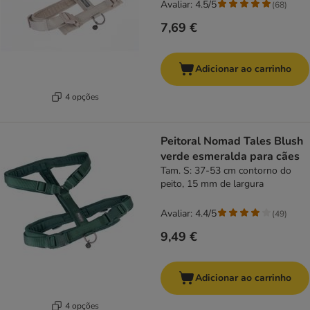
Avaliar: 4.5/5
(
68
)
7,69 €
Adicionar ao carrinho
4 opções
Peitoral Nomad Tales Blush
verde esmeralda para cães
Tam. S: 37-53 cm contorno do
peito, 15 mm de largura
Avaliar: 4.4/5
(
49
)
9,49 €
Adicionar ao carrinho
4 opções