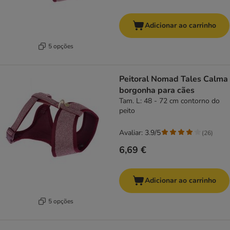
Adicionar ao carrinho
5 opções
Peitoral Nomad Tales Calma
borgonha para cães
Tam. L: 48 - 72 cm contorno do
peito
Avaliar: 3.9/5
(
26
)
6,69 €
Adicionar ao carrinho
5 opções