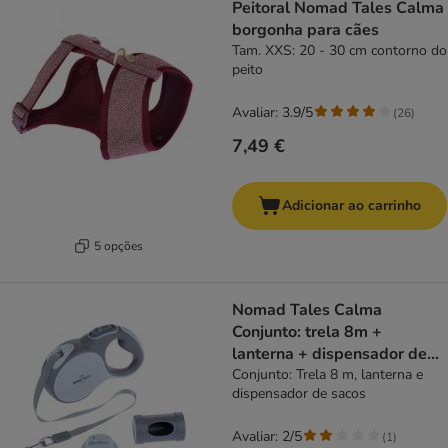
Peitoral Nomad Tales Calma
borgonha para cães
Tam. XXS: 20 - 30 cm contorno do
peito
Avaliar: 3.9/5
(
26
)
7,49 €
Adicionar ao carrinho
5 opções
Nomad Tales Calma
Conjunto: trela 8m +
lanterna + dispensador de
sacos
Conjunto: Trela 8 m, lanterna e
dispensador de sacos
Avaliar: 2/5
(
1
)