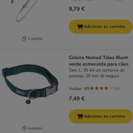
9,79 €
Adicionar ao carrinho
2 opções
Coleira Nomad Tales Blush
verde esmeralda para cães
Tam. L: 39-64 cm contorno do
pescoço, 25 mm de largura
Avaliar: 4/5
(
33
)
7,49 €
Adicionar ao carrinho
4 opções