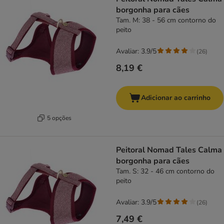
borgonha para cães
Tam. M: 38 - 56 cm contorno do
peito
Avaliar: 3.9/5
(
26
)
8,19 €
Adicionar ao carrinho
5 opções
Peitoral Nomad Tales Calma
borgonha para cães
Tam. S: 32 - 46 cm contorno do
peito
Avaliar: 3.9/5
(
26
)
7,49 €