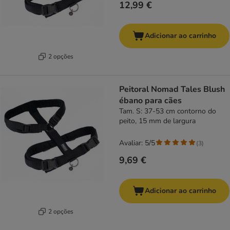
12,99 €
Adicionar ao carrinho
2 opções
Peitoral Nomad Tales Blush
ébano para cães
Tam. S: 37-53 cm contorno do
peito, 15 mm de largura
Avaliar: 5/5
(
3
)
9,69 €
Adicionar ao carrinho
2 opções