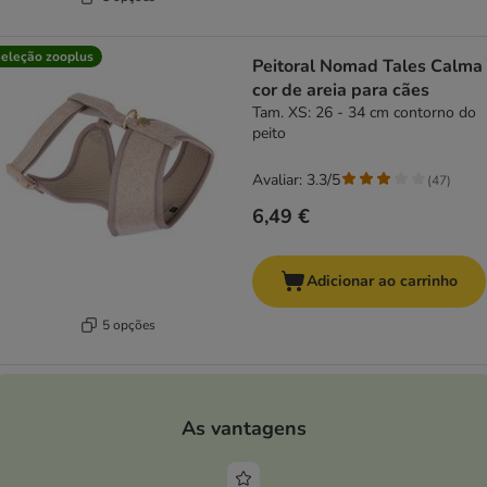
eleção zooplus
Peitoral Nomad Tales Calma
cor de areia para cães
Tam. XS: 26 - 34 cm contorno do
peito
Avaliar: 3.3/5
(
47
)
6,49 €
Adicionar ao carrinho
5 opções
As vantagens