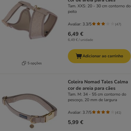
cor de areia para cães
Tam. XXS: 20 - 30 cm contorno do
peito
Avaliar: 3.3/5
(
47
)
6,49 €
6,49 € / unidade
Adicionar ao carrinho
5 opções
Coleira Nomad Tales Calma
cor de areia para cães
Tam. M: 34 - 55 cm contorno do
pescoço, 20 mm de largura
Avaliar: 3.7/5
(
41
)
5,99 €