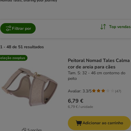
Nomad Tales, sharing your journey
Top vendas
Filtrar por
1 - 48 de 51 resultados
product items have been changed
eleção zooplus
Peitoral Nomad Tales Calma
cor de areia para cães
Tam. S: 32 - 46 cm contorno do
peito
Avaliar: 3.3/5
(
47
)
6,79 €
6,79 € / unidade
Adicionar ao carrinho
5 opções