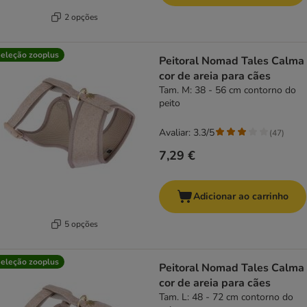
2 opções
eleção zooplus
Peitoral Nomad Tales Calma
cor de areia para cães
Tam. M: 38 - 56 cm contorno do
peito
Avaliar: 3.3/5
(
47
)
7,29 €
Adicionar ao carrinho
5 opções
eleção zooplus
Peitoral Nomad Tales Calma
cor de areia para cães
Tam. L: 48 - 72 cm contorno do