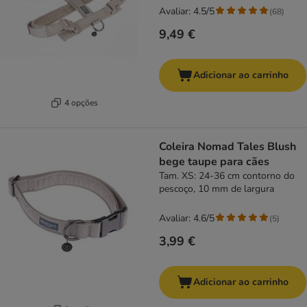
Avaliar: 4.5/5
(
68
)
9,49 €
Adicionar ao carrinho
4 opções
Coleira Nomad Tales Blush
bege taupe para cães
Tam. XS: 24-36 cm contorno do
pescoço, 10 mm de largura
Avaliar: 4.6/5
(
5
)
3,99 €
Adicionar ao carrinho