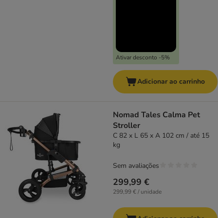
Ativar desconto -5%
Adicionar ao carrinho
Nomad Tales Calma Pet
Stroller
C 82 x L 65 x A 102 cm / até 15
kg
Sem avaliações
299,99 €
299,99 € / unidade