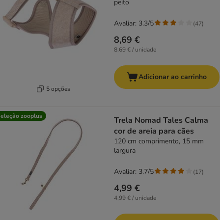
peito
Avaliar: 3.3/5
(
47
)
8,69 €
8,69 € / unidade
Adicionar ao carrinho
5 opções
eleção zooplus
Trela Nomad Tales Calma
cor de areia para cães
120 cm comprimento, 15 mm
largura
Avaliar: 3.7/5
(
17
)
4,99 €
4,99 € / unidade