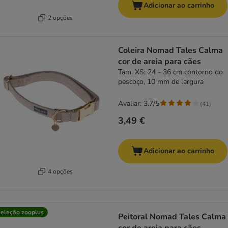
Adicionar ao carrinho
2 opções
Coleira Nomad Tales Calma
cor de areia para cães
Tam. XS: 24 - 36 cm contorno do
pescoço, 10 mm de largura
Avaliar: 3.7/5
(
41
)
3,49 €
Adicionar ao carrinho
4 opções
eleção zooplus
Peitoral Nomad Tales Calma