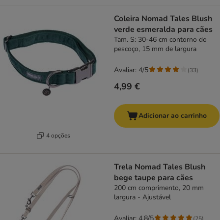
Coleira Nomad Tales Blush
verde esmeralda para cães
Tam. S: 30-46 cm contorno do
pescoço, 15 mm de largura
Avaliar: 4/5
(
33
)
4,99 €
Adicionar ao carrinho
4 opções
Trela Nomad Tales Blush
bege taupe para cães
200 cm comprimento, 20 mm
largura - Ajustável
Avaliar: 4.8/5
(
25
)