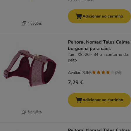
7,79 € / unidade
Adicionar ao carrinho
4 opções
Peitoral Nomad Tales Calma
borgonha para cães
Tam. XS: 26 - 34 cm contorno do
peito
Avaliar: 3.9/5
(
26
)
7,29 €
Adicionar ao carrinho
5 opções
Peitoral Nomad Tales Calma