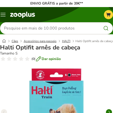
ENVIO GRÁTIS a partir de 39€**
Menu
Pesquisar
produtos
Cães
Acessórios para passeio
HALTI
Halti Optifit arnês de cabeç
Halti Optifit arnês de cabeça
Tamanho S
Dar opinião
(
0
)