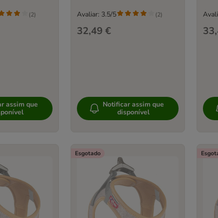
Avaliar: 3.5/5
Avali
(
2
)
(
2
)
32,49 €
33,
ar assim que
Notificar assim que
sponível
disponível
Esgotado
Esgot