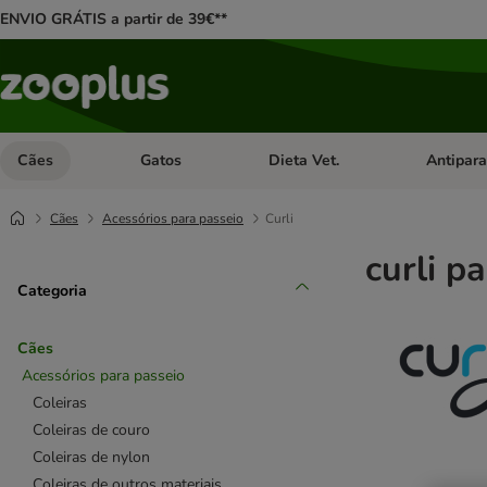
ENVIO GRÁTIS a partir de 39€**
Cães
Gatos
Dieta Vet.
Antipara
Abrir menu de categoria: Cães
Abrir menu de categoria: Gatos
Abrir menu 
Cães
Acessórios para passeio
Curli
curli p
Categoria
Cães
Acessórios para passeio
Coleiras
Coleiras de couro
Coleiras de nylon
Coleiras de outros materiais