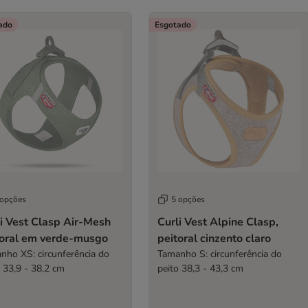
ado
Esgotado
 opções
5 opções
i Vest Clasp Air-Mesh
Curli Vest Alpine Clasp,
toral em verde-musgo
peitoral cinzento claro
nho XS: circunferência do
Tamanho S: circunferência do
o 33,9 - 38,2 cm
peito 38,3 - 43,3 cm