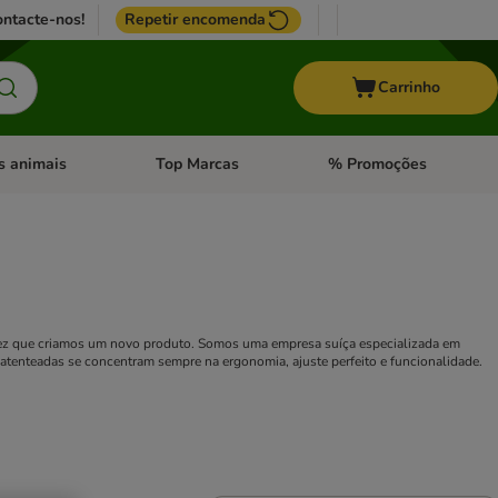
ntacte-nos!
Repetir encomenda
Carrinho
s animais
Top Marcas
% Promoções
ores
nu de categoria: Pássaros
Abrir menu de categoria: Outros animais
Abrir menu de categoria: T
ez que criamos um novo produto. Somos uma empresa suíça especializada em
 patenteadas se concentram sempre na ergonomia, ajuste perfeito e funcionalidade.