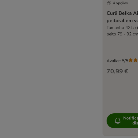
4 opções
Curli Belka A
peitoral em 
Tamanho 4XL: ci
peito 79 - 92 c
Avaliar: 5/5
70,99 €
Notific
di