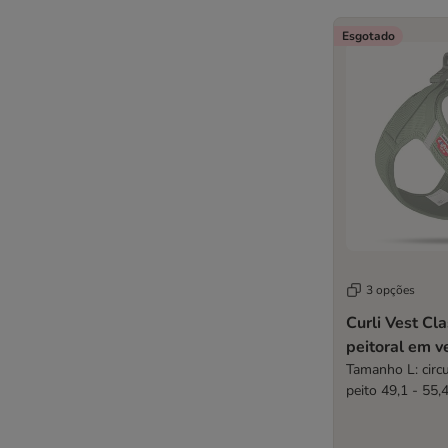
Esgotado
3 opções
Curli Vest Cl
peitoral em 
Tamanho L: circ
peito 49,1 - 55,