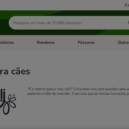
Co
Pesquisar
produtos
sitários
Roedores
Pássaros
Outro
de categoria: Dieta Vet.
Abrir menu de categoria: Antiparasitários
Abrir menu de categoria: Roed
Abrir me
ara cães
"É o melhor para o meu cão?" Colocamo-nos esta questão cada v
peitorais e líder de mercado. É por isso que as nossas inovações