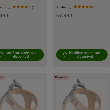
ar: 3.5/5
Avaliar: 5/5
(
2
)
(
1
)
49 €
57,99 €
Notificar assim que
Notificar assim que
disponível
disponível
ado
Esgotado