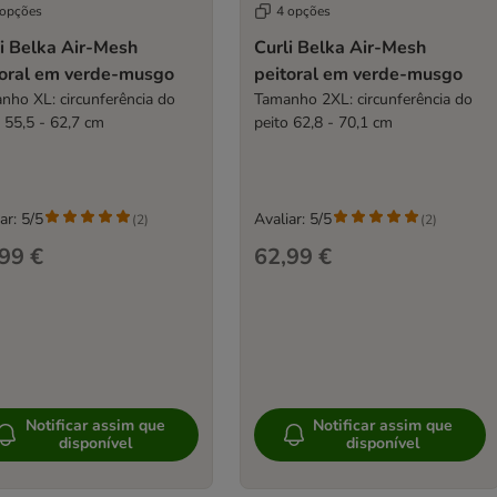
 opções
4 opções
i Belka Air-Mesh
Curli Belka Air-Mesh
toral em verde-musgo
peitoral em verde-musgo
nho XL: circunferência do
Tamanho 2XL: circunferência do
o 55,5 - 62,7 cm
peito 62,8 - 70,1 cm
ar: 5/5
Avaliar: 5/5
(
2
)
(
2
)
99 €
62,99 €
Notificar assim que
Notificar assim que
disponível
disponível