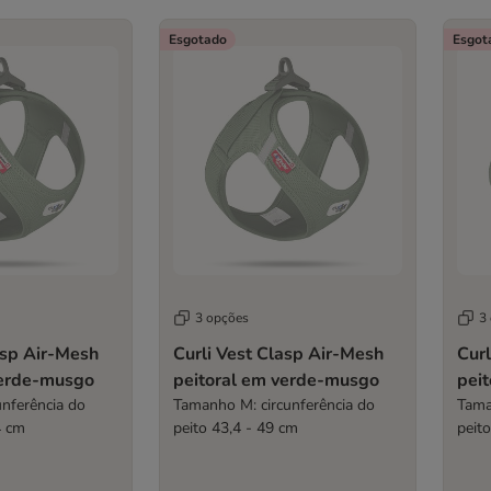
Esgotado
Esgot
3 opções
3
asp Air-Mesh
Curli Vest Clasp Air-Mesh
Curl
verde-musgo
peitoral em verde-musgo
pei
unferência do
Tamanho M: circunferência do
Tama
4 cm
peito 43,4 - 49 cm
peit