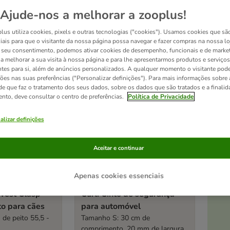
ltados
Ajude-nos a melhorar a zooplus!
lus utiliza cookies, pixels e outras tecnologias ("cookies"). Usamos cookies que sã
ve been changed
iais para que o visitante da nossa página possa navegar e fazer compras na nossa lo
Esgotado
seu consentimento, podemos ativar cookies de desempenho, funcionais e de marke
a a melhorar a sua visita à nossa página e para lhe apresentarmos produtos e serviços
ntes para si, além de anúncios personalizados. A qualquer momento o visitante pode
ções nas suas preferências ("Personalizar definições"). Para mais informações sobre 
de que faz o tratamento dos seus dados, sobre os dados que são tratados e a finali
ento, deve consultar o centro de preferências.
Política de Privacidade
alizar definições
Aceitar e continuar
At
Apenas cookies essenciais
 Vest Clasp
Curli Cinto de segurança
to para cães
para automóvel
de peito 55,5 -
Tamanho S: 30 cm de
comprimento, 20 mm de largura