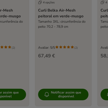
4 opções
4
ir-Mesh
Curli Belka Air-Mesh
Curl
verde-musgo
peitoral em verde-musgo
pei
rcunferência do
Tamanho 3XL: circunferência do
Tama
m
peito 70,2 - 78,9 cm
peit
Avaliar: 5/5
Avali
(
2
)
(
2
)
67,49 €
58,
ar assim que
Notificar assim que
sponível
disponível