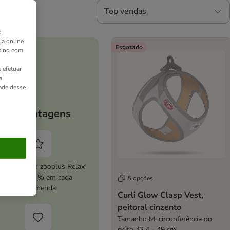
Top vendas
o
ja online.
Esgotado
ting com
 efetuar
a
dade desse
As vantagens
ive o serviço zooplus Relax
e poupe 5 % em cada
5 opções
encomenda
Curli Glow Clasp Vest,
peitoral cinzento
Tamanho M: circunferência do
peito 43,4 - 49 cm