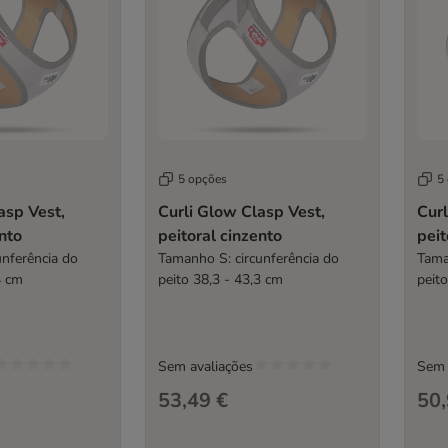
5 opções
5
asp Vest,
Curli Glow Clasp Vest,
Curl
ento
peitoral cinzento
peit
unferência do
Tamanho S: circunferência do
Tama
4 cm
peito 38,3 - 43,3 cm
peit
Sem avaliações
Sem 
53,49 €
50,