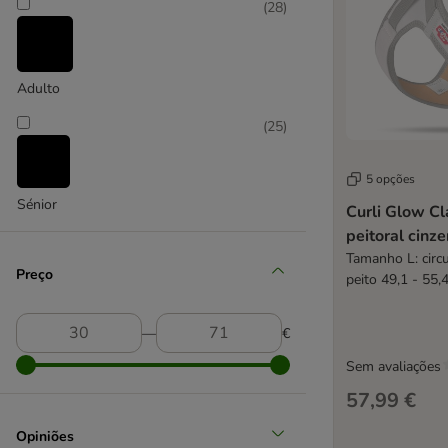
Zolux
(
28
)
Grande 26 - 44 kg
(
8
)
Adulto
(
25
)
5 opções
Sénior
Curli Glow Cl
Extra grande > 45 kg
peitoral cinz
Tamanho L: circ
Preço
peito 49,1 - 55,
―
€
Sem avaliações
57,99 €
Opiniões