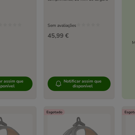
Sem avaliações
45,99 €
M
ar assim que
Notificar assim que
sponível
disponível
Esgotado
Esgot