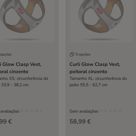
 opções
5 opções
i Glow Clasp Vest,
Curli Glow Clasp Vest,
oral cinzento
peitoral cinzento
nho XS: circunferência do
Tamanho XL: circunferência do
o 33,9 - 38,2 cm
peito 55,5 - 62,7 cm
avaliações
Sem avaliações
99 €
58,99 €