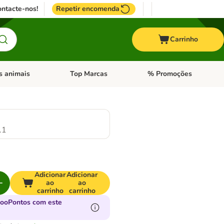
ntacte-nos!
Repetir encomenda
Carrinho
s animais
Top Marcas
% Promoções
ores
nu de categoria: Pássaros
Abrir menu de categoria: Outros animais
Abrir menu de categoria: T
.1
Adicionar
Adicionar
ao
ao
carrinho
carrinho
zooPontos com este