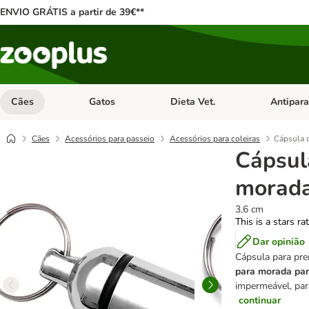
ENVIO GRÁTIS a partir de 39€**
Cães
Gatos
Dieta Vet.
Antipara
Abrir menu de categoria: Cães
Abrir menu de categoria: Gatos
Abrir menu 
Cães
Acessórios para passeio
Acessórios para coleiras
Cápsula 
Cápsul
morad
3,6 cm
This is a stars ra
Dar opinião
Cápsula para pre
para morada par
impermeável, par
continuar