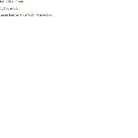
as úteis.
mais
luções
mais
cluem IVA
Se aplicável, acrescem