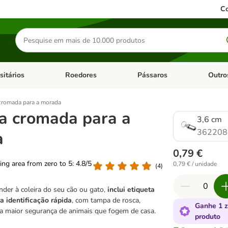
Co
Pesquisar
produtos
sitários
Roedores
Pássaros
Outro
de categoria: Dieta Vet.
Abrir menu de categoria: Antiparasitários
Abrir menu de categoria: Roed
Abrir me
cromada para a morada
a cromada para a
3,6 cm
362208
a
0,79 €
ting area from zero to 5: 4.8/5
0,79 € / unidade
(
4
)
nder à coleira do seu cão ou gato,
inclui etiqueta
a identificação rápida
, com tampa de rosca,
Ganhe 1 
a maior segurança de animais que fogem de casa.
produto