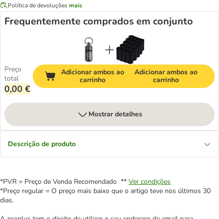
Política de devoluções
mais
Frequentemente comprados em conjunto
Preço
Adicionar ambos ao
Adicionar ambos ao
total
carrinho
carrinho
0,00 €
Mostrar detalhes
Descrição de produto
*PVR = Preço de Venda Recomendado **
Ver condições
*Preço regular = O preço mais baixo que o artigo teve nos últimos 30
dias.
A zooplus tem o direito de utilizar o seu endereço de email para