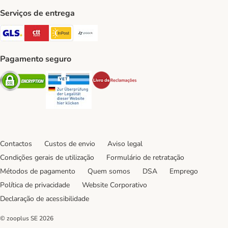
Serviços de entrega
GLS Shipping Method
CTTExpress Shipping Method
InPost Shipping Method
Paack Shipping Method
Pagamento seguro
Security
Security
Security
Contactos
Custos de envio
Aviso legal
Condições gerais de utilização
Formulário de retratação
Métodos de pagamento
Quem somos
DSA
Emprego
Política de privacidade
Website Corporativo
Declaração de acessibilidade
© zooplus SE
2026