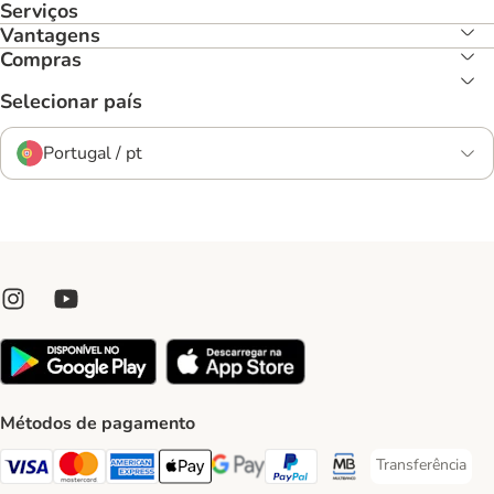
Serviços
Vantagens
Compras
Selecionar país
Portugal / pt
Métodos de pagamento
Transferência
Transferência P
Visa Payment Method
Mastercard Payment Method
American Express Payment Method
Apple Pay Payment Method
Google Pay Payment Method
PayPal Payment Method
Multibanco Payment Met