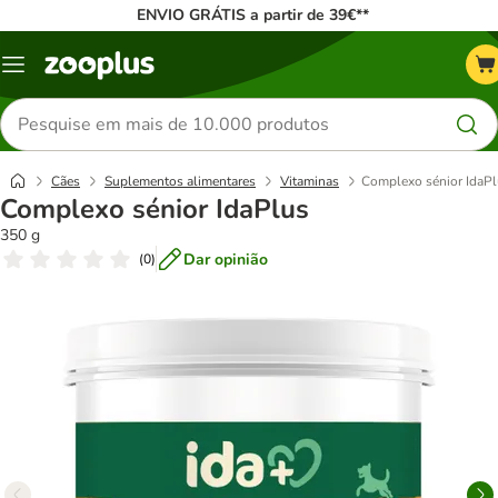
ENVIO GRÁTIS a partir de 39€**
Menu
Pesquisar
produtos
Cães
Suplementos alimentares
Vitaminas
Complexo sénior IdaP
Complexo sénior IdaPlus
350 g
Dar opinião
(
0
)