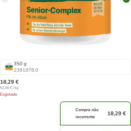
350 g
2391978.0
18,29 €
52,26 € / kg
Esgotado
Compra não
18,29 €
recorrente