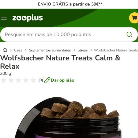
ENVIO GRÁTIS a partir de 39€**
Menu
Pesquisar
produtos
Cães
Suplementos alimentares
Stress
Wolfsbacher Nature Treat
Wolfsbacher Nature Treats Calm &
Relax
300 g
Dar opinião
(
0
)