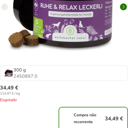
300 g
2450897.0
34,49 €
114,97 € / kg
Esgotado
Compra não
34,49 €
recorrente