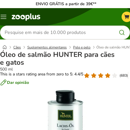
ENVIO GRÁTIS a partir de 39€**
Menu
Pesquisar
produtos
Cães
Suplementos alimentares
Pele e pelo
Óleo de salmão HUNT
Óleo de salmão HUNTER para cães
e gatos
500 ml
This is a stars rating area from zero to 5: 4.4/5
(
683
)
Dar opinião