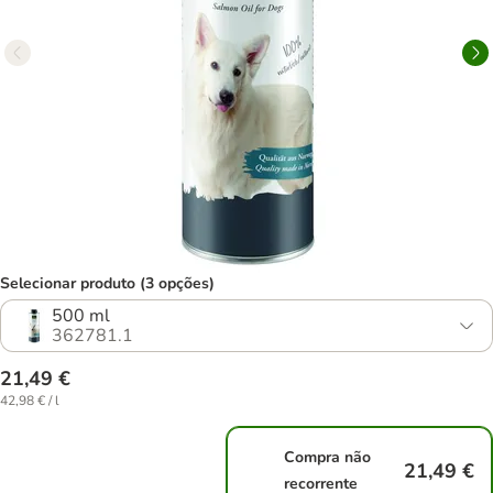
Selecionar produto (3 opções)
500 ml
362781.1
21,49 €
42,98 € / l
Compra não
21,49 €
recorrente