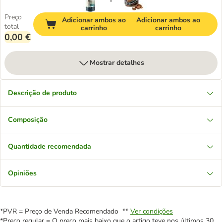
Preço
Adicionar ambos ao
Adicionar ambos ao
total
carrinho
carrinho
0,00 €
Mostrar detalhes
Descrição de produto
Composição
Quantidade recomendada
Opiniões
*PVR = Preço de Venda Recomendado **
Ver condições
*Preço regular = O preço mais baixo que o artigo teve nos últimos 30