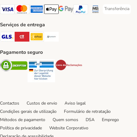
Transferência
Transferência P
Visa Payment Method
Mastercard Payment Method
American Express Payment Method
Apple Pay Payment Method
Google Pay Payment Method
PayPal Payment Method
Multibanco Payment Met
Serviços de entrega
GLS Shipping Method
CTTExpress Shipping Method
InPost Shipping Method
Paack Shipping Method
Pagamento seguro
Security
Security
Security
Contactos
Custos de envio
Aviso legal
Condições gerais de utilização
Formulário de retratação
Métodos de pagamento
Quem somos
DSA
Emprego
Política de privacidade
Website Corporativo
Declaração de acessibilidade