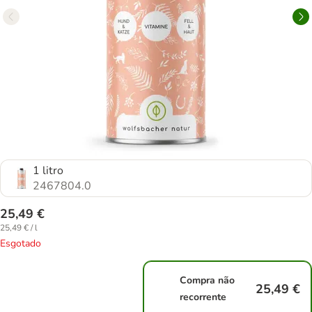
1 litro
2467804.0
25,49 €
25,49 € / l
Esgotado
Compra não
25,49 €
recorrente