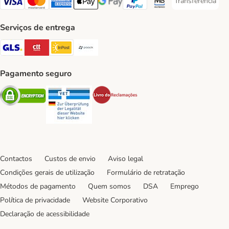
Transferência
Transferência P
Visa Payment Method
Mastercard Payment Method
American Express Payment Method
Apple Pay Payment Method
Google Pay Payment Method
PayPal Payment Method
Multibanco Payment Met
Serviços de entrega
GLS Shipping Method
CTTExpress Shipping Method
InPost Shipping Method
Paack Shipping Method
Pagamento seguro
Security
Security
Security
Contactos
Custos de envio
Aviso legal
Condições gerais de utilização
Formulário de retratação
Métodos de pagamento
Quem somos
DSA
Emprego
Política de privacidade
Website Corporativo
Declaração de acessibilidade