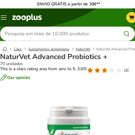
ENVIO GRÁTIS a partir de 39€**
Menu
Pesquisar
produtos
Cães
Suplementos alimentares
NaturVet
NaturVet Advanced Prob
NaturVet Advanced Probiotics +
70 unidades
This is a stars rating area from zero to 5: 3.0/5
(
2
)
Dar opinião