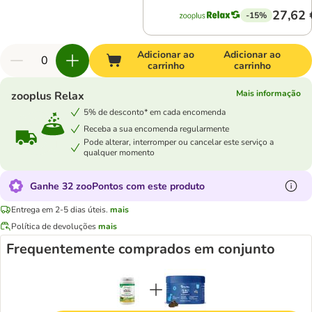
27,62 
-15%
Adicionar ao
Adicionar ao
carrinho
carrinho
Mais informação
zooplus Relax
5% de desconto* em cada encomenda
Receba a sua encomenda regularmente
Pode alterar, interromper ou cancelar este serviço a
qualquer momento
Ganhe 32 zooPontos com este produto
Entrega em 2-5 dias úteis.
mais
Política de devoluções
mais
Frequentemente comprados em conjunto