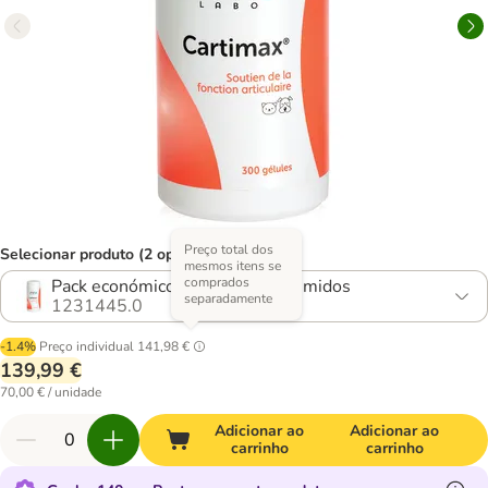
Preço total dos
Selecionar produto (2 opções)
mesmos itens se
comprados
Pack económico: 2 x 300 comprimidos
separadamente
1231445.0
-1.4%
Preço individual
141,98 €
139,99 €
70,00 € / unidade
Adicionar ao
Adicionar ao
carrinho
carrinho