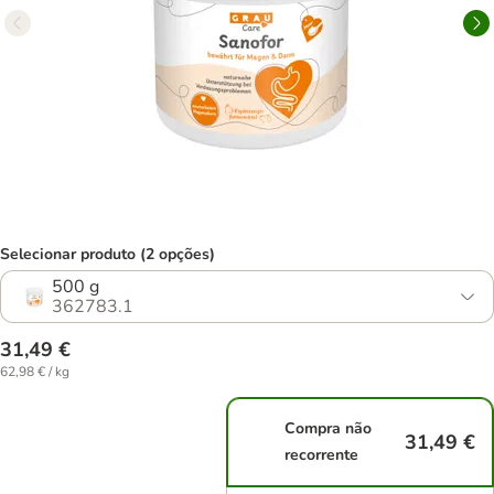
Selecionar produto (2 opções)
500 g
362783.1
31,49 €
62,98 € / kg
Compra não
31,49 €
recorrente