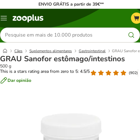
ENVIO GRÁTIS a partir de 39€**
Menu
Pesquisar
produtos
Cães
Suplementos alimentares
Gastrointestinal
GRAU Sanofor es
GRAU Sanofor estômago/intestinos
500 g
This is a stars rating area from zero to 5: 4.5/5
(
902
)
Dar opinião