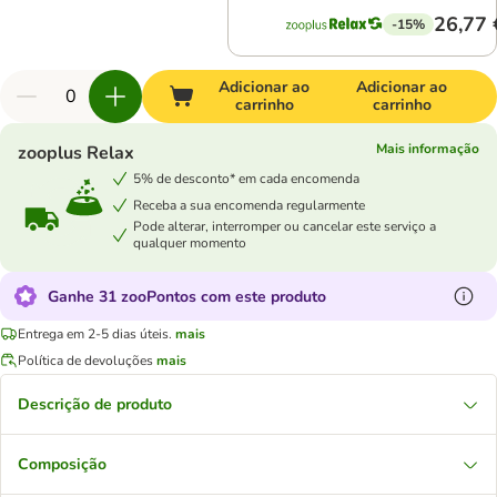
26,77 
-15%
Adicionar ao
Adicionar ao
carrinho
carrinho
Mais informação
zooplus Relax
5% de desconto* em cada encomenda
Receba a sua encomenda regularmente
Pode alterar, interromper ou cancelar este serviço a
qualquer momento
Ganhe 31 zooPontos com este produto
Entrega em 2-5 dias úteis.
mais
Política de devoluções
mais
Descrição de produto
Composição