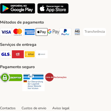
Métodos de pagamento
Transferência
Transferência P
Visa Payment Method
Mastercard Payment Method
American Express Payment Method
Apple Pay Payment Method
Google Pay Payment Method
PayPal Payment Method
Multibanco Payment Met
Serviços de entrega
GLS Shipping Method
CTTExpress Shipping Method
InPost Shipping Method
Paack Shipping Method
Pagamento seguro
Security
Security
Security
Contactos
Custos de envio
Aviso legal