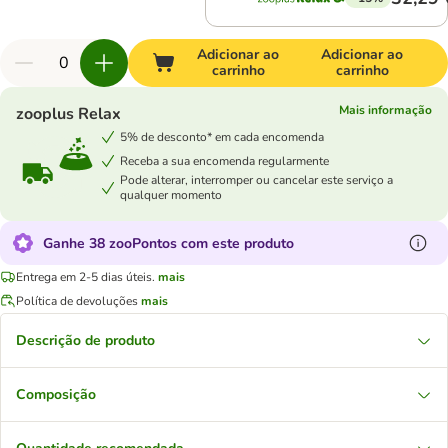
Adicionar ao
Adicionar ao
carrinho
carrinho
Mais informação
zooplus Relax
5% de desconto* em cada encomenda
Receba a sua encomenda regularmente
Pode alterar, interromper ou cancelar este serviço a
qualquer momento
Ganhe 38 zooPontos com este produto
Entrega em 2-5 dias úteis.
mais
Política de devoluções
mais
Descrição de produto
Composição