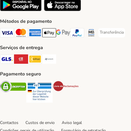
Métodos de pagamento
Transferência
Transferência P
Visa Payment Method
Mastercard Payment Method
American Express Payment Method
Apple Pay Payment Method
Google Pay Payment Method
PayPal Payment Method
Multibanco Payment Met
Serviços de entrega
GLS Shipping Method
CTTExpress Shipping Method
InPost Shipping Method
Paack Shipping Method
Pagamento seguro
Security
Security
Security
Contactos
Custos de envio
Aviso legal
Condições gerais de utilização
Formulário de retratação