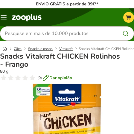
ENVIO GRÁTIS a partir de 39€**
Menu
Pesquisar
produtos
Cães
Snacks e ossos
Vitakraft
Snacks Vitakraft CHICKEN Rolinho
Snacks Vitakraft CHICKEN Rolinhos
- Frango
80 g
Dar opinião
(
0
)