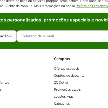
cidade direta de bens ou serviços próprios semelhantes. Pode opor-se a
o ao Cliente da zooplus. Mais informações na nossa
Política de Privacidad
os personalizados, promoções especiais e novid
mação
Compras
Ofertas especiais
Cupões de desconto
Pontos
ZOOutlet
s
Promoções atuais
zooplus App
Categorias