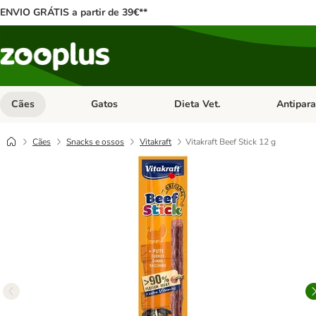
ENVIO GRÁTIS a partir de 39€**
Cães
Gatos
Dieta Vet.
Antipara
Abrir menu de categoria: Cães
Abrir menu de categoria: Gatos
Abrir menu 
Cães
Snacks e ossos
Vitakraft
Vitakraft Beef Stick 12 g