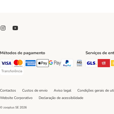
Métodos de pagamento
Serviços de en
GLS Ship
CT
Visa Payment Method
Mastercard Payment Method
American Express Payment Method
Apple Pay Payment Method
Google Pay Payment Method
PayPal Payment Method
Multibanco Payment Met
Transferência
Transferência Payment Method
Contactos
Custos de envio
Aviso legal
Condições gerais de uti
Website Corporativo
Declaração de acessibilidade
© zooplus SE
2026