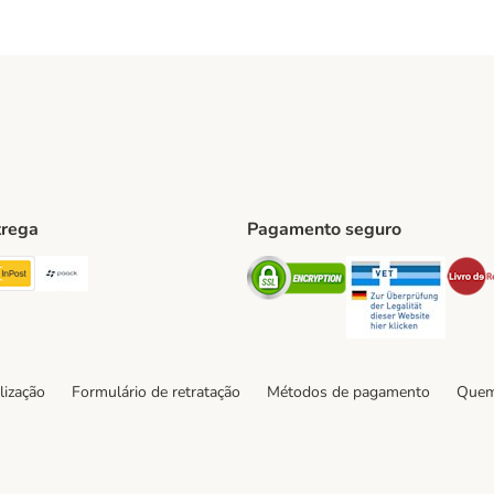
trega
Pagamento seguro
ping Method
TExpress Shipping Method
InPost Shipping Method
Paack Shipping Method
Security
Securit
hod
lização
Formulário de retratação
Métodos de pagamento
Quem