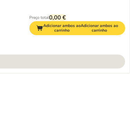
0,00 €
Preço total
Adicionar ambos ao
Adicionar ambos ao
carrinho
carrinho