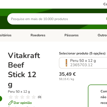
Co
Pesquisar
produtos
sitários
Roedores
Pássaros
Outro
de categoria: Dieta Vet.
Abrir menu de categoria: Antiparasitários
Abrir menu de categoria: Roed
Abrir me
Vitakraft
Selecionar produto (5 opções)
Peru 50 x 12 g
Beef
2365703.12
Stick 12
35,49 €
59,15 € / kg
g
Com
Peru 50 x 12 g
não
(
0
)
Dar opinião
reco