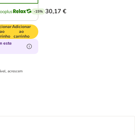
30,17 €
-15%
cionar
Adicionar
ao
ao
rrinho
carrinho
m este
ável, acrescem