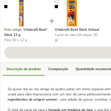
Vitakraft Beef Stick 12 g
Vitakraft Beef Stick School
Este artigo
:
Vitakraft Beef
Vitakraft Beef Stick School
Stick 12 g
Carne de vaca (10 peças, 20
Peru 50 x 12 g
g)
Descrição de produto
Composição
Quantidade recomen
Se quiser dar ao seu amigo de quatro patas um mimo especial entre 
snack para cães impressiona com um teor de carne particularmente
ingredientes de origem animal
- sem adição de açúcar, corantes, co
O stick de carne de vaca é
fumado em madeira de faia
, o que lhe 