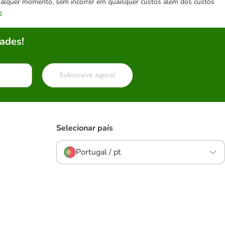
 qualquer momento, sem incorrer em quaisquer custos além dos custos
e
ades!
Subscreva agora!
Selecionar país
Portugal / pt