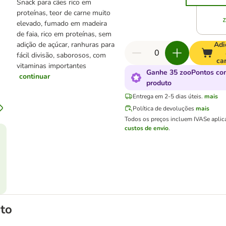
Snack para cães rico em
proteínas, teor de carne muito
elevado, fumado em madeira
de faia, rico em proteínas, sem
adição de açúcar, ranhuras para
Adi
fácil divisão, saborosos, com
ca
vitaminas importantes
Ganhe 35 zooPontos co
continuar
produto
Entrega em 2-5 dias úteis.
mais
Política de devoluções
mais
Todos os preços incluem IVA
Se aplic
custos de envio
.
to