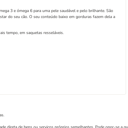
ómega 3 e ómega 6 para uma pele saudável e pelo brilhante. São
estar do seu cão. O seu conteúdo baixo em gorduras fazem dela a
ais tempo, em saquetas resseláveis.
as.
cidade direta de bens ou serviços próprios semelhantes. Pode opor-se a