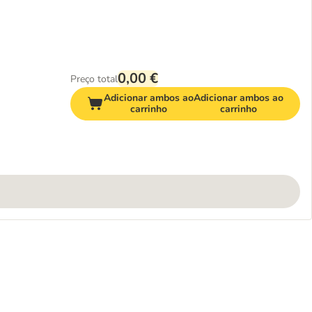
0,00 €
Preço total
Adicionar ambos ao
Adicionar ambos ao
carrinho
carrinho