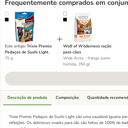
Frequentemente comprados em conjun
Trixie Premio Pedaços de Sushi Light
Wolf of Wilderness ração para cã
Este artigo
:
Trixie Premio
Wolf of Wilderness ração
Pedaços de Sushi Light
para cães
75 g
Wide Acres - frango (semi-
húmida, 350 g)
Descrição de produto
Composição
Quantidade recomen
Trixie Premio Pedaços de Sushi Light são uma saudável iguaria p
refeições. Os deliciosos snacks para cão são feitos de 100% de bad