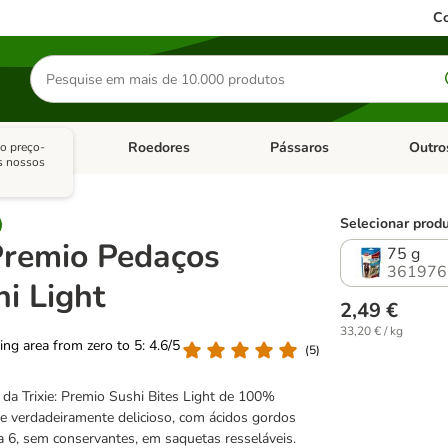
Co
Pesquisar
produtos
sitários
Roedores
Pássaros
Outro
o preço-
de categoria: Dieta Vet.
Abrir menu de categoria: Antiparasitários
Abrir menu de categoria: Roed
Abrir me
s nossos
Selecionar produ
 Premio Pedaços
75 g
361976
i Light
2,49 €
33,20 € / kg
ting area from zero to 5: 4.6/5
(
5
)
 da Trixie: Premio Sushi Bites Light de 100%
 e verdadeiramente delicioso, com ácidos gordos
6, sem conservantes, em saquetas resseláveis.