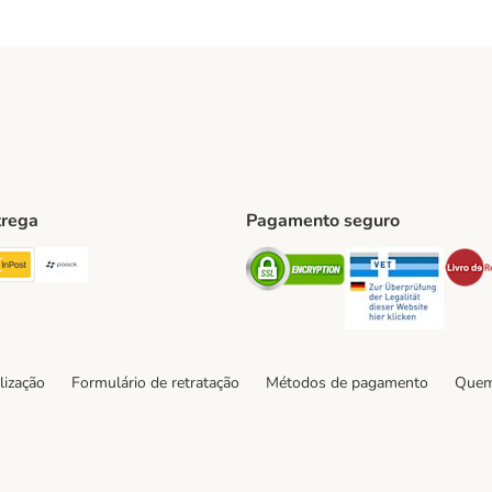
trega
Pagamento seguro
ping Method
TExpress Shipping Method
InPost Shipping Method
Paack Shipping Method
Security
Securit
hod
lização
Formulário de retratação
Métodos de pagamento
Quem