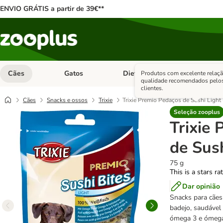
ENVIO GRÁTIS a partir de 39€**
Cães
Gatos
Dieta Vet.
Antipara
Produtos com excelente relaçã
Abrir menu de categoria: Cães
Abrir menu de categoria: Gatos
Abrir menu 
qualidade recomendados pelo
clientes.
Cães
Snacks e ossos
Trixie
Trixie Premio Pedaços de Sushi Light
Seleção zooplus
Trixie
de Sush
75 g
This is a stars ra
Dar opinião
Snacks para cães
badejo, saudável
ómega 3 e ómega 