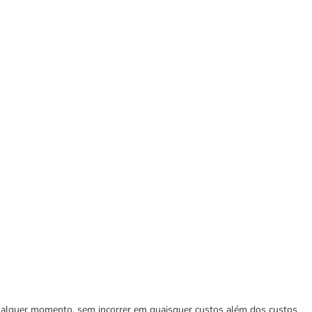
 qualquer momento, sem incorrer em quaisquer custos além dos custos