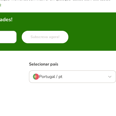
e
ades!
Subscreva agora!
Selecionar país
Portugal / pt