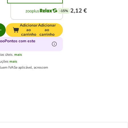
2,12 €
-15%
Adicionar
Adicionar
ao
ao
carrinho
carrinho
zooPontos com este
as úteis.
mais
luções
mais
cluem IVA
Se aplicável, acrescem