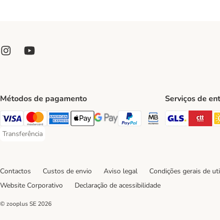
Métodos de pagamento
Serviços de en
GLS Ship
CT
Visa Payment Method
Mastercard Payment Method
American Express Payment Method
Apple Pay Payment Method
Google Pay Payment Method
PayPal Payment Method
Multibanco Payment Met
Transferência
Transferência Payment Method
Contactos
Custos de envio
Aviso legal
Condições gerais de uti
Website Corporativo
Declaração de acessibilidade
© zooplus SE
2026