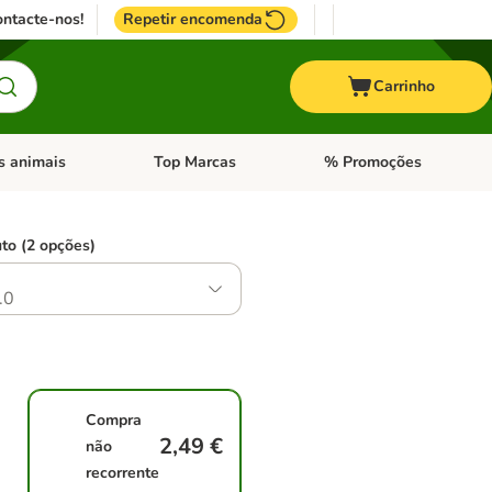
ntacte-nos!
Repetir encomenda
Carrinho
s animais
Top Marcas
% Promoções
ores
nu de categoria: Pássaros
Abrir menu de categoria: Outros animais
Abrir menu de categoria: T
to (2 opções)
.0
Compra
2,49 €
não
recorrente