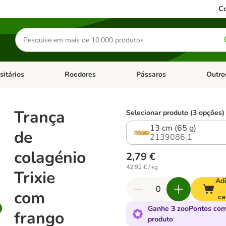
Co
Pesquisar
produtos
sitários
Roedores
Pássaros
Outro
de categoria: Dieta Vet.
Abrir menu de categoria: Antiparasitários
Abrir menu de categoria: Roed
Abrir me
Trança
Selecionar produto (3 opções)
13 cm (65 g)
de
2139086.1
colagénio
2,79 €
42,92 € / kg
Trixie
Ad
com
ca
Ganhe 3 zooPontos com
frango
produto