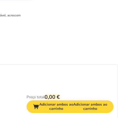
cável, acrescem
0,00 €
Preço total
Adicionar ambos ao
Adicionar ambos ao
carrinho
carrinho