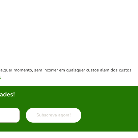
 qualquer momento, sem incorrer em quaisquer custos além dos custos
e
ades!
Subscreva agora!