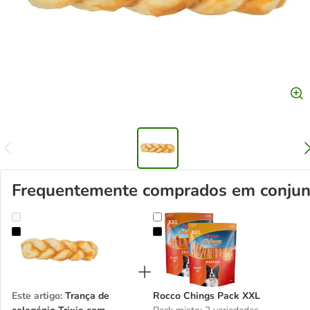
Frequentemente comprados em conjun
Trança de colagénio Trixie com frango
Rocco Chings Pack XXL
Este artigo
:
Trança de
Rocco Chings Pack XXL