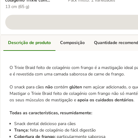
colagénio Trixie com
Pack misto: 2 variedades
frango
13 cm (65 g)
Descrição de produto
Composição
Quantidade recomen
O Trixie Braid feito de colagénio com frango é a mastigação ideal p
e é revestida com uma camada saborosa de carne de frango.
O snack para cães
não
contém
glúten
nem açúcar adicionado, o qu
Mastigar o Trixie Braid feito de colagénio com frango não só ma
os seus músculos de mastigação e
apoia os cuidados dentários
.
Todas as características, resumidamente:
Snack dental delicioso para cães
Trança:
feita de colagénio de fácil digestão
Cobertura de frango:
particularmente saborosa