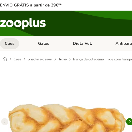
ENVIO GRÁTIS a partir de 39€**
Cães
Gatos
Dieta Vet.
Antipara
Abrir menu de categoria: Cães
Abrir menu de categoria: Gatos
Abrir menu 
Cães
Snacks e ossos
Trixie
Trança de colagénio Trixie com frango