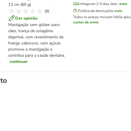
Entrega em 2-5 dias úteis.
mais
13 cm (65 g)
Política de devoluções
mais
(
0
)
Todos os preços incluem IVA
Se apli
Dar opinião
custos de envio
.
Mastigação sem glúten para
cães, trança de colagénio
digerível, com revestimento de
frango saboroso, sem açúcar,
promove a mastigação e
contribui para a saúde dentária.
continuar
to