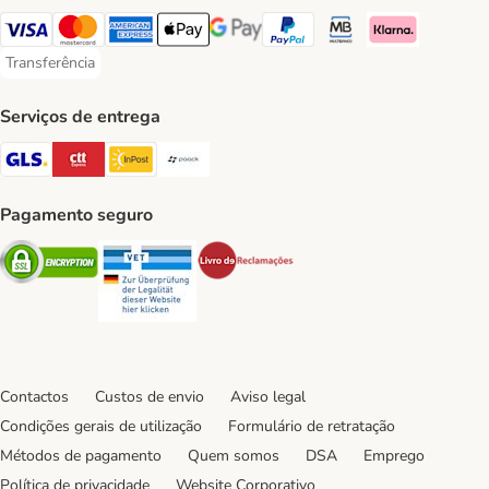
Visa Payment Method
Mastercard Payment Method
American Express Payment Method
Apple Pay Payment Method
Google Pay Payment Method
PayPal Payment Method
Multibanco Payment Met
Klarna Payment 
Transferência
Transferência Payment Method
Serviços de entrega
GLS Shipping Method
CTTExpress Shipping Method
InPost Shipping Method
Paack Shipping Method
Pagamento seguro
Security
Security
Security
Contactos
Custos de envio
Aviso legal
Condições gerais de utilização
Formulário de retratação
Métodos de pagamento
Quem somos
DSA
Emprego
Política de privacidade
Website Corporativo