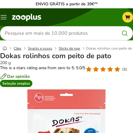
ENVIO GRÁTIS a partir de 39€**
Menu
Pesquisar
produtos
Cães
Snacks e ossos
Sticks de roer
Dokas rolinhos com peito de
Dokas rolinhos com peito de pato
200 g
This is a stars rating area from zero to 5: 5.0/5
(
1
)
Dar opinião
Seleção zooplus