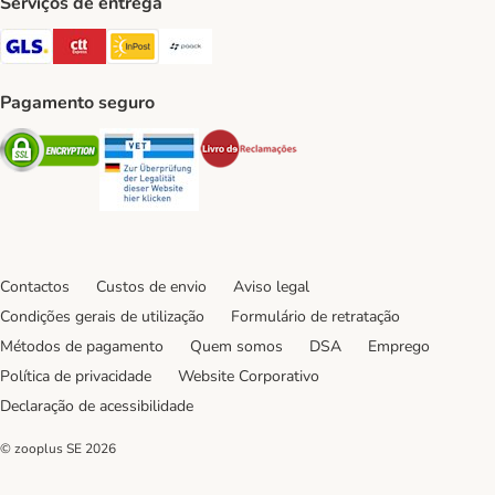
Serviços de entrega
GLS Shipping Method
CTTExpress Shipping Method
InPost Shipping Method
Paack Shipping Method
Pagamento seguro
Security
Security
Security
Contactos
Custos de envio
Aviso legal
Condições gerais de utilização
Formulário de retratação
Métodos de pagamento
Quem somos
DSA
Emprego
Política de privacidade
Website Corporativo
Declaração de acessibilidade
© zooplus SE
2026