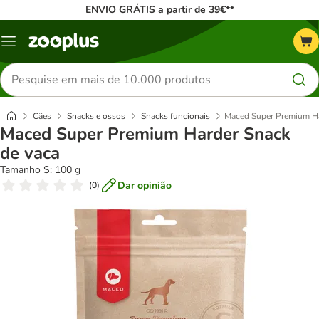
ENVIO GRÁTIS a partir de 39€**
Menu
Pesquisar
produtos
Cães
Snacks e ossos
Snacks funcionais
Maced Super Premium Ha
Maced Super Premium Harder Snack
de vaca
Tamanho S: 100 g
Dar opinião
(
0
)