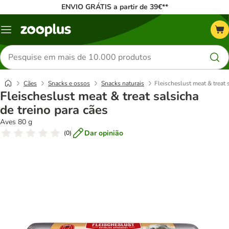
ENVIO GRÁTIS a partir de 39€**
Menu
Pesquisar
produtos
Cães
Snacks e ossos
Snacks naturais
Fleischeslust meat & treat 
Fleischeslust meat & treat salsicha
de treino para cães
Aves 80 g
Dar opinião
(
0
)