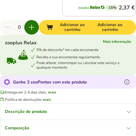
2,37 €
-15%
Adicionar ao
Adicionar ao
carrinho
carrinho
Mais informação
zooplus Relax
5% de desconto* em cada encomenda
Receba a sua encomenda regularmente
Pode alterar, interromper ou cancelar este serviço a
qualquer momento
Ganhe 3 zooPontos com este produto
Entrega em 2-5 dias úteis.
mais
Política de devoluções
mais
Descrição de produto
Composição