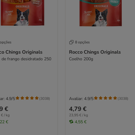
 opções
8 opções
co Chings Originals
Rocco Chings Originals
o de frango desidratado 250
Coelho 200g
ar: 4.9/5
Avaliar: 4.9/5
(
3038
)
(
3038
)
9 €
4,79 €
 € / kg
23,95 € / kg
,22 €
4,55 €