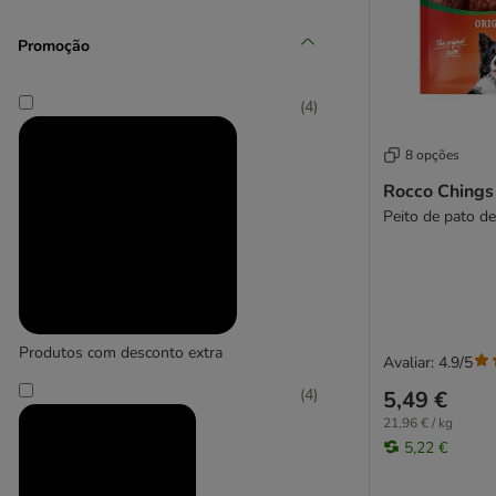
Braaaf
(
2
)
Briantos
Promoção
Brit
BugBell
(
4
)
Burns
Caniland
Canibit
8 opções
(
2
)
Caniland
Rocco Chings 
Chewies
Peito de pato d
Concept for Life
Crave
Cookie's
DeliBest
Dentalife
Dibo
Produtos com desconto extra
Avaliar: 4.9/5
Dogman
Dokas
(
4
)
5,49 €
Green Petfood Snacks
21,96 € / kg
5,22 €
Greenies
Greenwoods