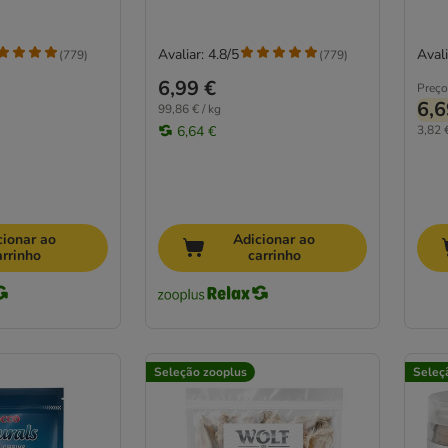
Avaliar: 4.8/5
Avali
(
779
)
(
779
)
6,99 €
Preço
6,6
99,86 € / kg
6,64 €
3,82 €
cionar ao
Adicionar ao
arrinho
carrinho
Seleção zooplus
Seleç