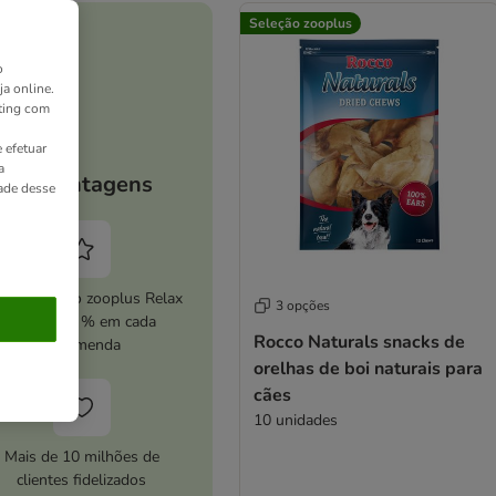
Seleção zooplus
o
ja online.
ting com
 efetuar
a
As vantagens
dade desse
ive o serviço zooplus Relax
3 opções
e poupe 5 % em cada
Rocco Naturals snacks de
encomenda
orelhas de boi naturais para
cães
10 unidades
Mais de 10 milhões de
clientes fidelizados