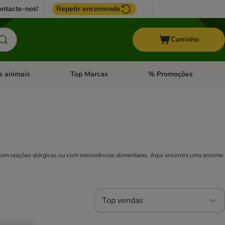
ntacte-nos!
Repetir encomenda
Carrinho
s animais
Top Marcas
% Promoções
ores
nu de categoria: Pássaros
Abrir menu de categoria: Outros animais
Abrir menu de categoria: T
es com reações alérgicas ou com intolerâncias alimentares. Aqui encontra uma enorme
Top vendas