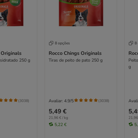
8 opções
8
Originals
Rocco Chings Originals
Roc
esidratado 250 g
Tiras de peito de pato 250 g
Peit
g
Avaliar: 4.9/5
Avali
(
3038
)
(
3038
)
5,49 €
5,4
21,96 € / kg
21,96
5,22 €
5