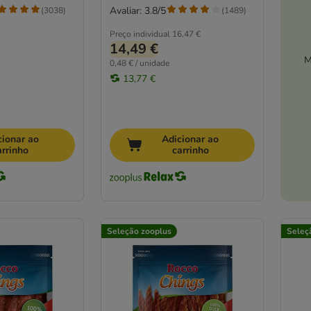
Avaliar: 3.8/5
(
3038
)
(
1489
)
Preço individual
16,47 €
14,49 €
M
0,48 € / unidade
13,77 €
cionar ao
Adicionar ao
arrinho
carrinho
Seleção zooplus
Seleç