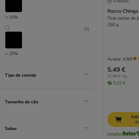
8 opções
SmartBones
STRAYZ
Rocco Chings 
> 15%
Tiras curtas de 
Thrive
250 g
Trixie
(
2
)
Tubidog
Vitakraft
Whimzees
> 25%
Wolf of Wilderness
Avaliar: 4.9/5
Yarrah Bio
5,49 €
Natural Trainer
Tipo de comida
21,96 € / kg
Yakers
5,22 €
Dolina Noteci
Tamanho do cão
Lily's Kitchen
Adi
c
Sabor