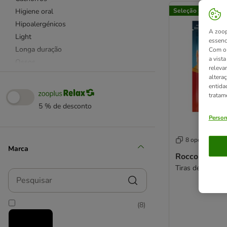
Higiene oral
Seleção zooplus
Hipoalergénicos
A zoop
Light
essenc
Longa duração
Com o 
a vist
Ossos
releva
Sem cereais
altera
entida
Snacks funcionais
tratam
Sénior
5 % de desconto
Snacks naturais
Person
Sticks de roer
Tiras de roer
8 opções
Marca
Vegetarianos
Rocco Chings 
Calendário do Advento
Tiras de frango
Pesquisar
Cães de porte grande
Cães de porte pequeno
(
8
)
De aves