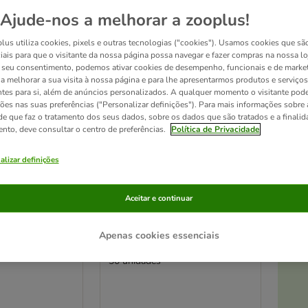
Ajude-nos a melhorar a zooplus!
Seleção zooplus
lus utiliza cookies, pixels e outras tecnologias ("cookies"). Usamos cookies que sã
iais para que o visitante da nossa página possa navegar e fazer compras na nossa lo
seu consentimento, podemos ativar cookies de desempenho, funcionais e de marke
a a melhorar a sua visita à nossa página e para lhe apresentarmos produtos e serviços
ntes para si, além de anúncios personalizados. A qualquer momento o visitante pode
ções nas suas preferências ("Personalizar definições"). Para mais informações sobre 
de que faz o tratamento dos seus dados, sobre os dados que são tratados e a finali
ento, deve consultar o centro de preferências.
Política de Privacidade
alizar definições
At
3 opções
Aceitar e continuar
Originals
Rocco Naturals snacks de
 250 g
orelhas de boi naturais para
Apenas cookies essenciais
cães
30 unidades