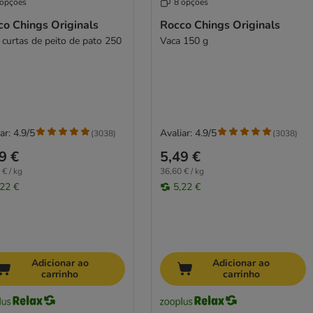
 opções
8 opções
co Chings Originals
Rocco Chings Originals
s curtas de peito de pato 250
Vaca 150 g
ar: 4.9/5
Avaliar: 4.9/5
(
3038
)
(
3038
)
9 €
5,49 €
 € / kg
36,60 € / kg
,22 €
5,22 €
Adicionar ao
Adicionar ao
carrinho
carrinho