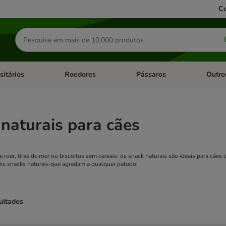
Co
Pesquisar
produtos
sitários
Roedores
Pássaros
Outro
de categoria: Dieta Vet.
Abrir menu de categoria: Antiparasitários
Abrir menu de categoria: Roed
Abrir me
naturais para cães
e roer, tiras de roer ou biscoitos sem cereais: os snack naturais são ideais para cã
is snacks naturais que agradam a qualquer patudo!
ultados
ve been changed