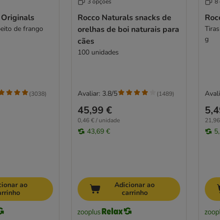
3 opções
8
Originals
Rocco Naturals snacks de
Roc
peito de frango
orelhas de boi naturais para
Tira
g
cães
100 unidades
Avaliar: 3.8/5
Avali
(
3038
)
(
1489
)
45,99 €
5,4
0,46 € / unidade
21,96
43,69 €
5
cionar ao
Adicionar ao
arrinho
carrinho