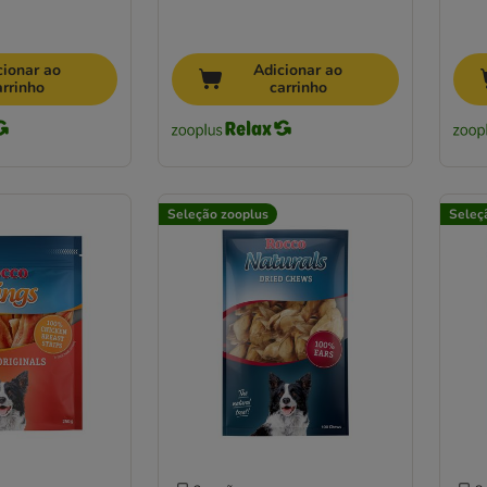
cionar ao
Adicionar ao
arrinho
carrinho
Seleção zooplus
Seleç