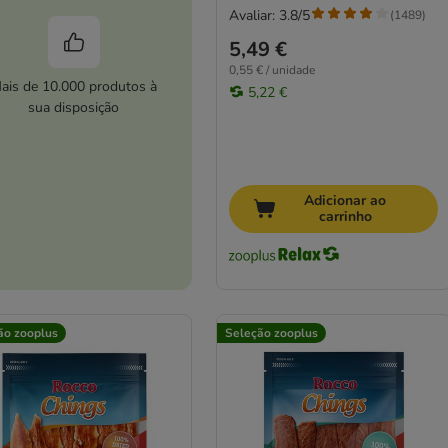
Avaliar: 3.8/5
(
1489
)
5,49 €
0,55 € / unidade
ais de 10.000 produtos à
5,22 €
sua disposição
Adicionar ao
carrinho
ão zooplus
Seleção zooplus