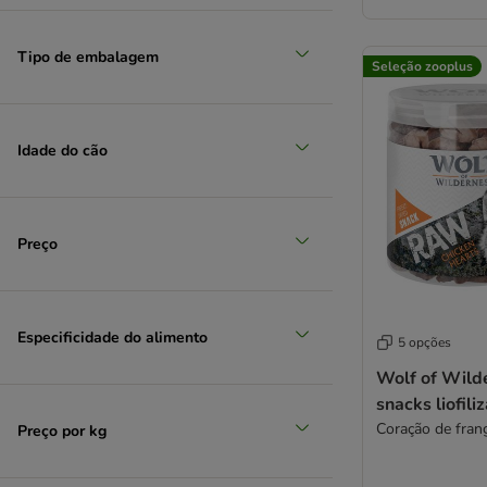
Tipo de embalagem
Seleção zooplus
Idade do cão
Preço
Especificidade do alimento
5 opções
Wolf of Wild
snacks liofili
Coração de fran
Preço por kg