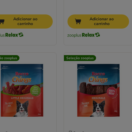
Adicionar ao
Adicionar ao
carrinho
carrinho
ão zooplus
Seleção zooplus