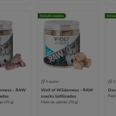
Seleção zooplus
Seleç
5 opções
2
erness - RAW
Wolf of Wilderness - RAW
Oss
zados
snacks liofilizados
Pack
go (70 g)
Filete de salmão (70 g)