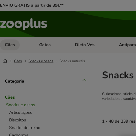
ENVIO GRÁTIS a partir de 39€**
Cães
Gatos
Dieta Vet.
Antipara
Abrir menu de categoria: Cães
Abrir menu de categoria: Gatos
Abrir menu 
Cães
Snacks e ossos
Snacks naturais
Snacks 
Categoria
Guloseimas, sticks d
Cães
variedade de saudáve
Snacks e ossos
Articulações
Biscoitos
1 - 48 de 239 res
Snacks de treino
Cachorros
product items ha