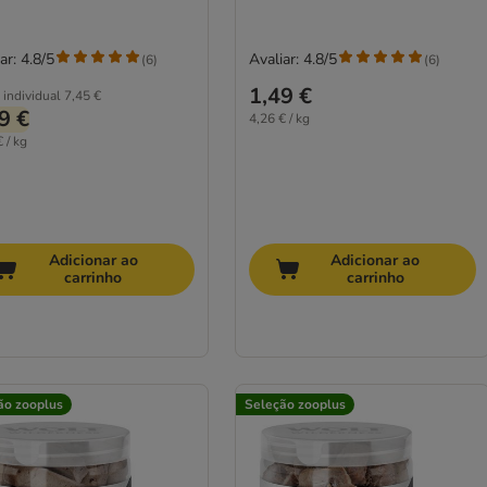
ar: 4.8/5
Avaliar: 4.8/5
(
6
)
(
6
)
1,49 €
 individual
7,45 €
9 €
4,26 € / kg
 / kg
Adicionar ao
Adicionar ao
carrinho
carrinho
ão zooplus
Seleção zooplus