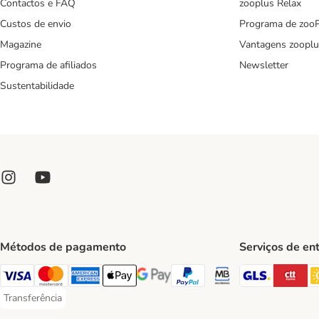
Contactos e FAQ
zooplus Relax
Custos de envio
Programa de zoo
Magazine
Vantagens zooplu
Programa de afiliados
Newsletter
Sustentabilidade
Métodos de pagamento
Serviços de en
GLS Ship
CT
Visa Payment Method
Mastercard Payment Method
American Express Payment Method
Apple Pay Payment Method
Google Pay Payment Method
PayPal Payment Method
Multibanco Payment Met
Transferência
Transferência Payment Method