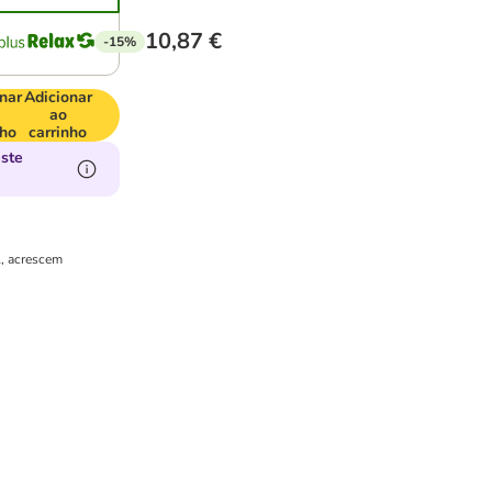
10,87 €
-15%
nar
Adicionar
ao
nho
carrinho
ste
l, acrescem