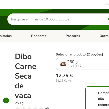
Co
Pesquisar
produtos
sitários
Roedores
Pássaros
Outro
de categoria: Dieta Vet.
Abrir menu de categoria: Antiparasitários
Abrir menu de categoria: Roed
Abrir me
Dibo
Selecionar produto (2 opções)
250 g
Carne
361937.1
Seca
12,79 €
51,16 € / kg
de
vaca
Compr
não
250 g
recorr
(
0
)