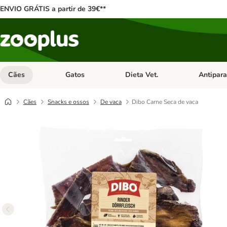
ENVIO GRÁTIS a partir de 39€**
Cães
Gatos
Dieta Vet.
Antipara
Abrir menu de categoria: Cães
Abrir menu de categoria: Gatos
Abrir menu 
Cães
Snacks e ossos
De vaca
Dibo Carne Seca de vaca