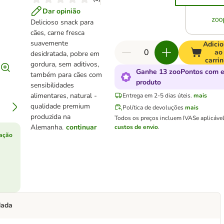
Dar opinião
Delicioso snack para
cães, carne fresca
suavemente
Adicio
ao
desidratada, pobre em
carri
gordura, sem aditivos,
Ganhe 13 zooPontos com e
também para cães com
produto
sensibilidades
alimentares, natural -
Entrega em 2-5 dias úteis.
mais
qualidade premium
Política de devoluções
mais
produzida na
Todos os preços incluem IVA
Se aplicáve
Alemanha.
continuar
custos de envio
.
ação
dada