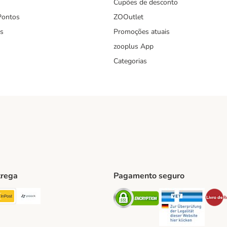
Cupões de desconto
Pontos
ZOOutlet
s
Promoções atuais
zooplus App
Categorias
trega
Pagamento seguro
ping Method
TExpress Shipping Method
InPost Shipping Method
Paack Shipping Method
Security
Securit
hod