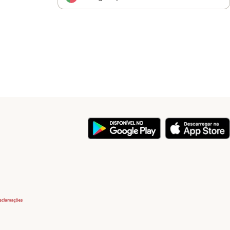
y
Security