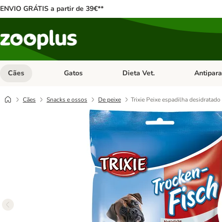
ENVIO GRÁTIS a partir de 39€**
Cães
Gatos
Dieta Vet.
Antipara
Abrir menu de categoria: Cães
Abrir menu de categoria: Gatos
Abrir menu 
Cães
Snacks e ossos
De peixe
Trixie Peixe espadilha desidratado