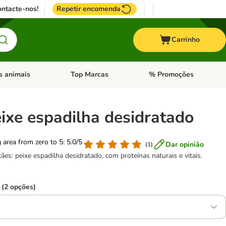
ntacte-nos!
Repetir encomenda
Carrinho
s animais
Top Marcas
% Promoções
ores
nu de categoria: Pássaros
Abrir menu de categoria: Outros animais
Abrir menu de categoria: T
eixe espadilha desidratado
g area from zero to 5: 5.0/5
Dar opinião
(
1
)
ães: peixe espadilha desidratado, com proteínas naturais e vitais.
 (2 opções)