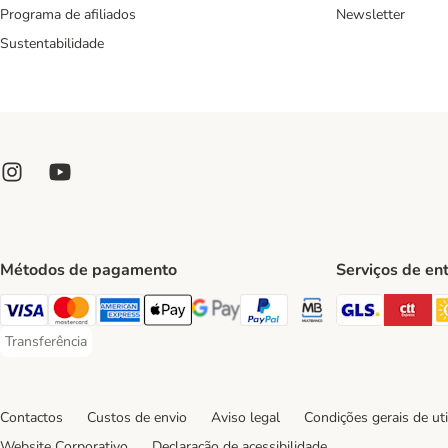
Programa de afiliados
Newsletter
Sustentabilidade
Métodos de pagamento
Serviços de en
GLS Ship
CT
Visa Payment Method
Mastercard Payment Method
American Express Payment Method
Apple Pay Payment Method
Google Pay Payment Method
PayPal Payment Method
Multibanco Payment Met
Transferência
Transferência Payment Method
Contactos
Custos de envio
Aviso legal
Condições gerais de uti
Website Corporativo
Declaração de acessibilidade