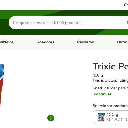
Co
Pesquisar
produtos
sitários
Roedores
Pássaros
Outro
de categoria: Dieta Vet.
Abrir menu de categoria: Antiparasitários
Abrir menu de categoria: Roed
Abrir me
Trixie P
400 g
This is a stars ratin
Snack de roer para c
continuar
Selecionar produto
400 g
361971.0