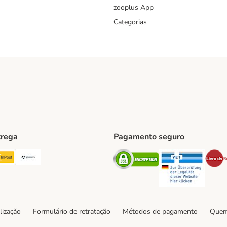
zooplus App
Categorias
trega
Pagamento seguro
ping Method
TExpress Shipping Method
InPost Shipping Method
Paack Shipping Method
Security
Securit
hod
lização
Formulário de retratação
Métodos de pagamento
Quem