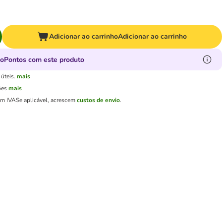
Adicionar ao carrinho
Adicionar ao carrinho
oPontos com este produto
úteis.
mais
ões
mais
em IVA
Se aplicável, acrescem
custos de envio
.