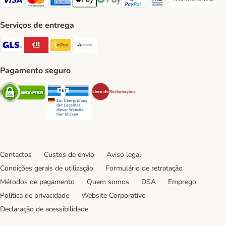
Transferência P
Visa Payment Method
Mastercard Payment Method
American Express Payment Method
Apple Pay Payment Method
Google Pay Payment Method
PayPal Payment Method
Multibanco Payment Met
Serviços de entrega
GLS Shipping Method
CTTExpress Shipping Method
InPost Shipping Method
Paack Shipping Method
Pagamento seguro
Security
Security
Security
Contactos
Custos de envio
Aviso legal
Condições gerais de utilização
Formulário de retratação
Métodos de pagamento
Quem somos
DSA
Emprego
Política de privacidade
Website Corporativo
Declaração de acessibilidade