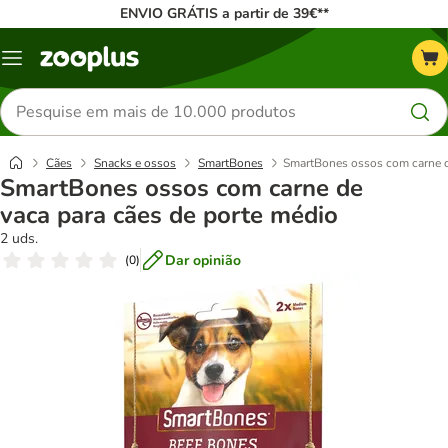
ENVIO GRÁTIS a partir de 39€**
Menu
Pesquisar
produtos
Cães
Snacks e ossos
SmartBones
SmartBones ossos com carne d
SmartBones ossos com carne de
vaca para cães de porte médio
2 uds.
Dar opinião
(
0
)