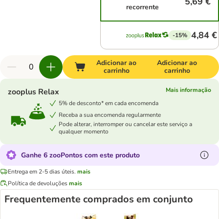
5,69 €
recorrente
4,84 €
-15%
Adicionar ao
Adicionar ao
carrinho
carrinho
Mais informação
zooplus Relax
5% de desconto* em cada encomenda
Receba a sua encomenda regularmente
Pode alterar, interromper ou cancelar este serviço a
qualquer momento
Ganhe 6 zooPontos com este produto
Entrega em 2-5 dias úteis.
mais
Política de devoluções
mais
Frequentemente comprados em conjunto