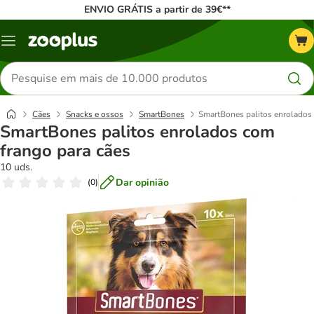
ENVIO GRÁTIS a partir de 39€**
Menu
Pesquisar
produtos
Cães
Snacks e ossos
SmartBones
SmartBones palitos enrolados
SmartBones palitos enrolados com
frango para cães
10 uds.
Dar opinião
(
0
)