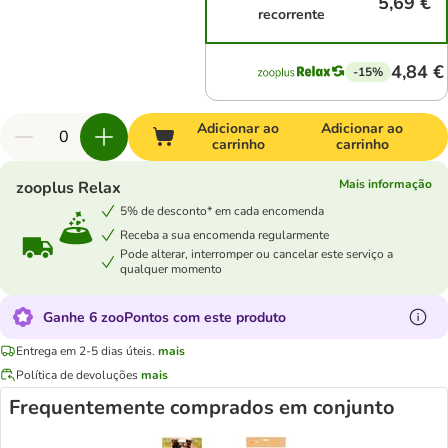
5,69 €
recorrente
4,84 €
-15%
Adicionar ao
Adicionar ao
carrinho
carrinho
Mais informação
zooplus Relax
5% de desconto* em cada encomenda
Receba a sua encomenda regularmente
Pode alterar, interromper ou cancelar este serviço a
qualquer momento
Ganhe 6 zooPontos com este produto
Entrega em 2-5 dias úteis.
mais
Política de devoluções
mais
Frequentemente comprados em conjunto