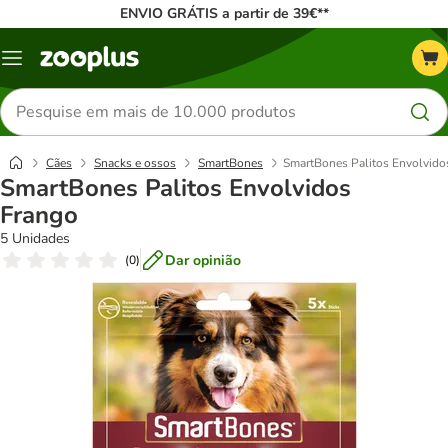
ENVIO GRÁTIS a partir de 39€**
Menu
Pesquisar
produtos
Cães
Snacks e ossos
SmartBones
SmartBones Palitos Envolvido
SmartBones Palitos Envolvidos
Frango
5 Unidades
Dar opinião
(
0
)