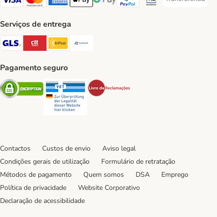
Transferência P
Visa Payment Method
Mastercard Payment Method
American Express Payment Method
Apple Pay Payment Method
Google Pay Payment Method
PayPal Payment Method
Multibanco Payment Met
Serviços de entrega
GLS Shipping Method
CTTExpress Shipping Method
InPost Shipping Method
Paack Shipping Method
Pagamento seguro
Security
Security
Security
Contactos
Custos de envio
Aviso legal
Condições gerais de utilização
Formulário de retratação
Métodos de pagamento
Quem somos
DSA
Emprego
Política de privacidade
Website Corporativo
Declaração de acessibilidade