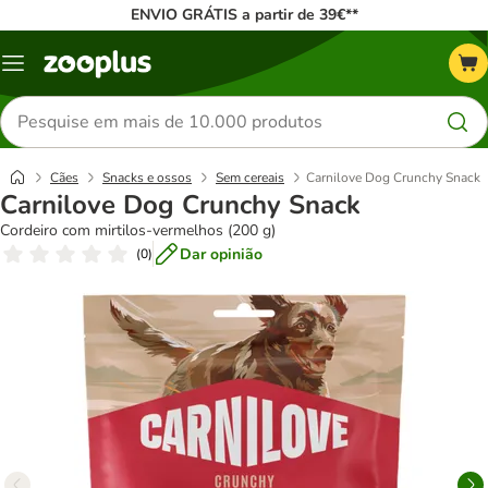
ENVIO GRÁTIS a partir de 39€**
Menu
Pesquisar
produtos
Cães
Snacks e ossos
Sem cereais
Carnilove Dog Crunchy Snack
Carnilove Dog Crunchy Snack
Cordeiro com mirtilos-vermelhos (200 g)
Dar opinião
(
0
)