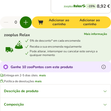
8,92 €
-15%
Adicionar ao
Adicionar ao
carrinho
carrinho
Mais informação
zooplus Relax
5% de desconto* em cada encomenda
Receba a sua encomenda regularmente
Pode alterar, interromper ou cancelar este serviço a
qualquer momento
Ganhe 10 zooPontos com este produto
Entrega em 2-5 dias úteis.
mais
Política de devoluções
mais
Descrição de produto
Composição