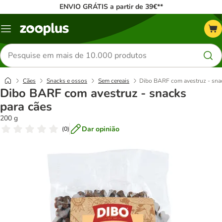
ENVIO GRÁTIS a partir de 39€**
Menu
Pesquisar
produtos
Cães
Snacks e ossos
Sem cereais
Dibo BARF com avestruz - snac
Dibo BARF com avestruz - snacks
para cães
200 g
Dar opinião
(
0
)