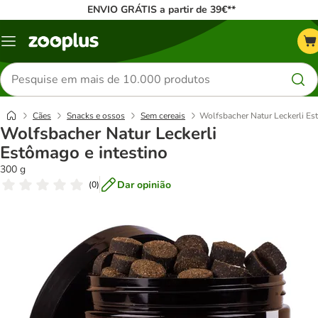
ENVIO GRÁTIS a partir de 39€**
Menu
Pesquisar
produtos
Cães
Snacks e ossos
Sem cereais
Wolfsbacher Natur Leckerli Es
Wolfsbacher Natur Leckerli
Estômago e intestino
300 g
Dar opinião
(
0
)