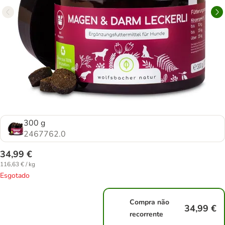
300 g
2467762.0
34,99 €
116,63 € / kg
Esgotado
Compra não
34,99 €
recorrente