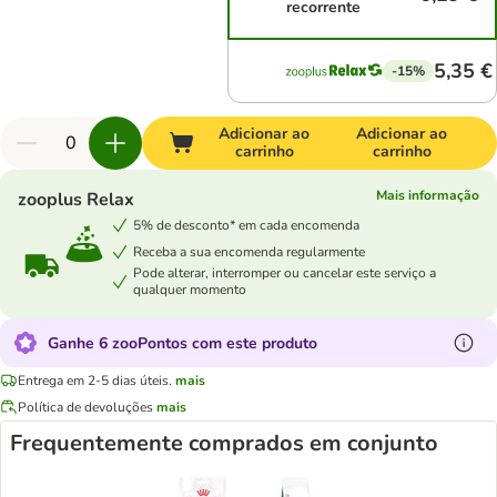
recorrente
5,35 €
-15%
Adicionar ao
Adicionar ao
carrinho
carrinho
Mais informação
zooplus Relax
5% de desconto* em cada encomenda
Receba a sua encomenda regularmente
Pode alterar, interromper ou cancelar este serviço a
qualquer momento
Ganhe 6 zooPontos com este produto
Entrega em 2-5 dias úteis.
mais
Política de devoluções
mais
Frequentemente comprados em conjunto