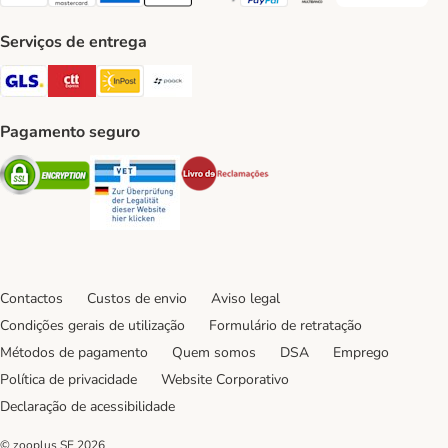
Visa Payment Method
Mastercard Payment Method
American Express Payment Method
Apple Pay Payment Method
Google Pay Payment Method
PayPal Payment Method
Multibanco Payment Met
Serviços de entrega
GLS Shipping Method
CTTExpress Shipping Method
InPost Shipping Method
Paack Shipping Method
Pagamento seguro
Security
Security
Security
Contactos
Custos de envio
Aviso legal
Condições gerais de utilização
Formulário de retratação
Métodos de pagamento
Quem somos
DSA
Emprego
Política de privacidade
Website Corporativo
Declaração de acessibilidade
© zooplus SE
2026