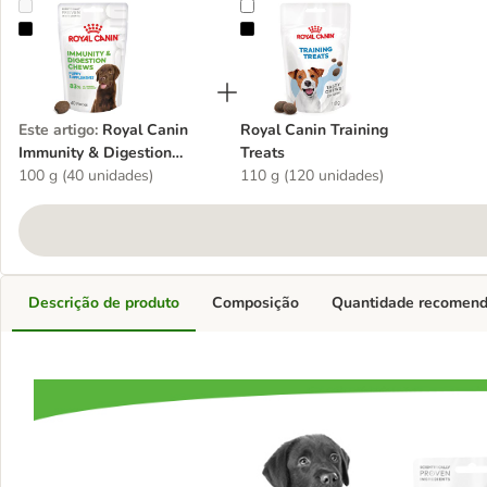
Royal Canin Immunity & Digestion Chews Puppy suplemento para 
Royal Canin Training Treats
Este artigo
:
Royal Canin
Royal Canin Training
Immunity & Digestion
Treats
Chews Puppy suplemento
100 g (40 unidades)
110 g (120 unidades)
para cães
Descrição de produto
Composição
Quantidade recomen