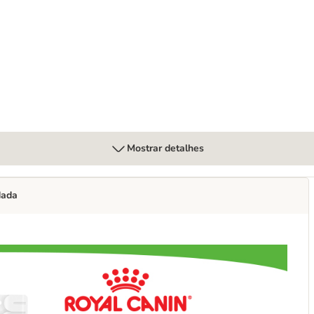
cães
Mostrar detalhes
dada