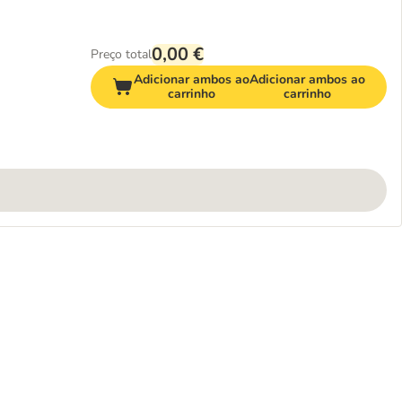
0,00 €
Preço total
Adicionar ambos ao
Adicionar ambos ao
carrinho
carrinho