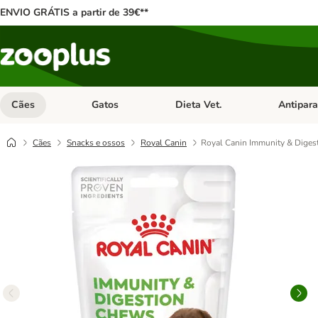
ENVIO GRÁTIS a partir de 39€**
Cães
Gatos
Dieta Vet.
Antipara
Abrir menu de categoria: Cães
Abrir menu de categoria: Gatos
Abrir menu 
Cães
Snacks e ossos
Royal Canin
Royal Canin Immunity & Diges