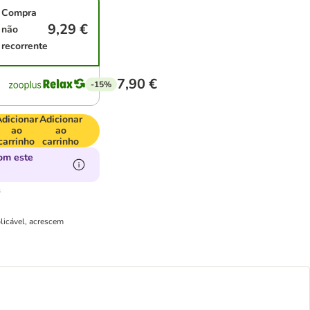
Compra
9,29 €
não
recorrente
7,90 €
-15%
dicionar
Adicionar
ao
ao
carrinho
carrinho
om este
s
licável, acrescem