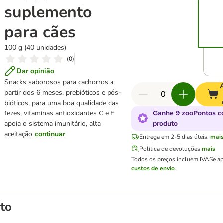
suplemento
para cães
100 g (40 unidades)
(
0
)
Dar opinião
Snacks saborosos para cachorros a
A
partir dos 6 meses, prebióticos e pós-
bióticos, para uma boa qualidade das
fezes, vitaminas antioxidantes C e E
Ganhe 9 zooPontos c
apoia o sistema imunitário, alta
produto
aceitação
continuar
Entrega em 2-5 dias úteis.
mai
Política de devoluções
mais
Todos os preços incluem IVA
Se ap
custos de envio
.
to