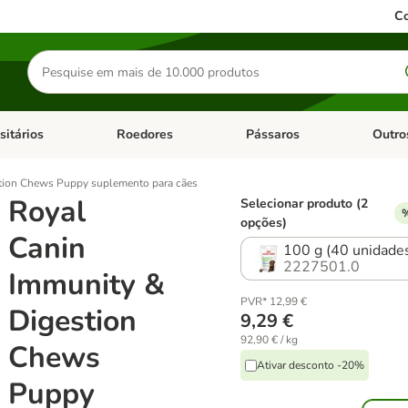
Co
Pesquisar
produtos
sitários
Roedores
Pássaros
Outro
de categoria: Dieta Vet.
Abrir menu de categoria: Antiparasitários
Abrir menu de categoria: Roed
Abrir me
tion Chews Puppy suplemento para cães
Royal
Selecionar produto (2
%
opções)
Canin
100 g (40 unidade
2227501.0
Immunity &
PVR* 12,99 €
Digestion
9,29 €
92,90 € / kg
Chews
Ativar desconto -20%
Puppy