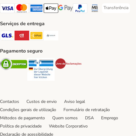
Transferência
Transferência P
Visa Payment Method
Mastercard Payment Method
American Express Payment Method
Apple Pay Payment Method
Google Pay Payment Method
PayPal Payment Method
Multibanco Payment Met
Serviços de entrega
GLS Shipping Method
CTTExpress Shipping Method
InPost Shipping Method
Paack Shipping Method
Pagamento seguro
Security
Security
Security
Contactos
Custos de envio
Aviso legal
Condições gerais de utilização
Formulário de retratação
Métodos de pagamento
Quem somos
DSA
Emprego
Política de privacidade
Website Corporativo
Declaração de acessibilidade