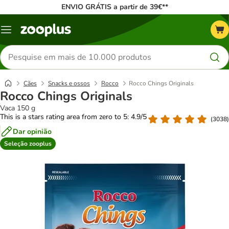
ENVIO GRÁTIS a partir de 39€**
Menu
Pesquisar
produtos
Cães
Snacks e ossos
Rocco
Rocco Chings Originals
Rocco Chings Originals
Vaca 150 g
This is a stars rating area from zero to 5: 4.9/5
(
3038
)
Dar opinião
Seleção zooplus