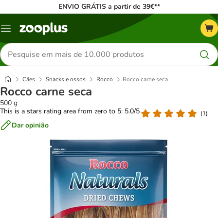
ENVIO GRÁTIS a partir de 39€**
Menu
Pesquisar
produtos
Cães
Snacks e ossos
Rocco
Rocco carne seca
Rocco carne seca
500 g
This is a stars rating area from zero to 5: 5.0/5
(
1
)
Dar opinião