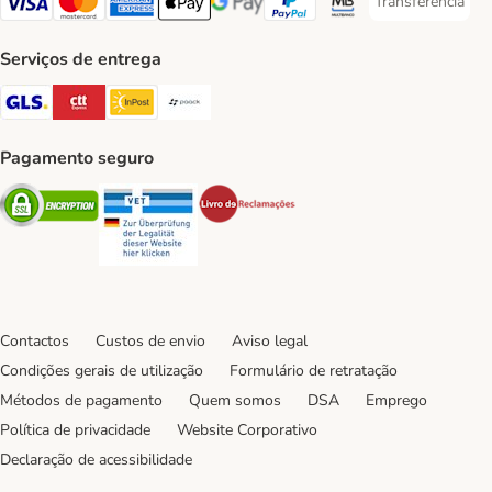
Transferência
Transferência P
Visa Payment Method
Mastercard Payment Method
American Express Payment Method
Apple Pay Payment Method
Google Pay Payment Method
PayPal Payment Method
Multibanco Payment Met
Serviços de entrega
GLS Shipping Method
CTTExpress Shipping Method
InPost Shipping Method
Paack Shipping Method
Pagamento seguro
Security
Security
Security
Contactos
Custos de envio
Aviso legal
Condições gerais de utilização
Formulário de retratação
Métodos de pagamento
Quem somos
DSA
Emprego
Política de privacidade
Website Corporativo
Declaração de acessibilidade