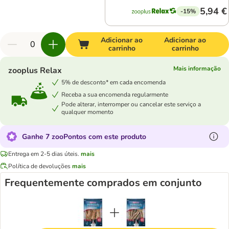
5,94 €
-15%
Adicionar ao
Adicionar ao
carrinho
carrinho
Mais informação
zooplus Relax
5% de desconto* em cada encomenda
Receba a sua encomenda regularmente
Pode alterar, interromper ou cancelar este serviço a
qualquer momento
Ganhe 7 zooPontos com este produto
Entrega em 2-5 dias úteis.
mais
Política de devoluções
mais
Frequentemente comprados em conjunto