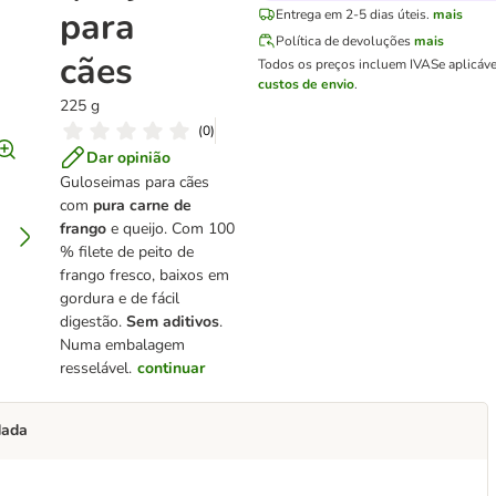
para
Entrega em 2-5 dias úteis.
mais
Política de devoluções
mais
cães
Todos os preços incluem IVA
Se aplicáv
custos de envio
.
225 g
(
0
)
Dar opinião
Guloseimas para cães
com
pura carne de
frango
e queijo. Com 100
% filete de peito de
frango fresco, baixos em
gordura e de fácil
digestão.
Sem aditivos
.
Numa embalagem
resselável.
continuar
dada