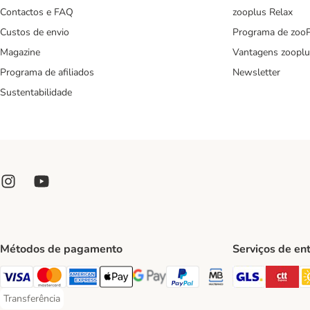
Contactos e FAQ
zooplus Relax
Custos de envio
Programa de zoo
Magazine
Vantagens zooplu
Programa de afiliados
Newsletter
Sustentabilidade
Métodos de pagamento
Serviços de en
GLS Ship
CT
Visa Payment Method
Mastercard Payment Method
American Express Payment Method
Apple Pay Payment Method
Google Pay Payment Method
PayPal Payment Method
Multibanco Payment Met
Transferência
Transferência Payment Method