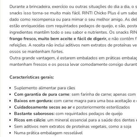
Durante a brincadeira, exercício ou outras situações do dia a dia, 
snacks isso torna-se muito mais fácil. RINTI Chicko Plus é um sab
dado como recompensa ou para mimar o seu melhor amigo. As delic
estão enriquecidas com requintados pedaços de queijo, e são, poste
ingredientes mantêm todo o seu sabor e nutrientes. Os snacks RI
frango fresco, muito bem aceite e fácil de digerir,
e não contêm fa
refeições. A receita não inclui aditivos nem extratos de proteínas v
ossos se mantenham fortes.
Outra grande vantagem, é estarem embalados em práticas embalag
mantenham frescos e os possa levar comodamente consigo durante
Características gerais:
Suplemento alimentar para cães
Com garantia de pura carne
: sem farinha de carne; apenas com 
Baixos em gordura:
com carne magra para uma boa aceitação e d
Cuidadosamente secos ao ar
e posteriormente esterilizados
Bastante saborosos:
com requintados pedaços de queijo
Ricos em cálcio
: um mineral essencial para a saúde dos dentes
Sem aditivos nem extratos de proteínas vegetais, como a soja
Numa prática embalagem resselável