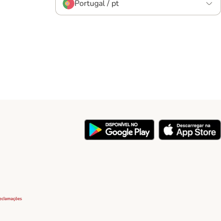
Portugal / pt
y
Security