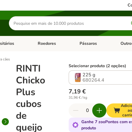
Co
Pesquisar
produtos
sitários
Roedores
Pássaros
Outro
de categoria: Dieta Vet.
Abrir menu de categoria: Antiparasitários
Abrir menu de categoria: Roed
Abrir me
ra cães
RINTI
Selecionar produto (2 opções)
225 g
Chicko
680264.4
Plus
7,19 €
31,96 € / kg
cubos
Adici
a
de
carri
Ganhe 7 zooPontos com e
queijo
produto