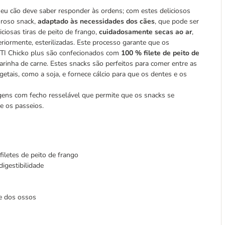
o seu cão deve saber responder às ordens; com estes deliciosos
oroso snack,
adaptado às necessidades dos cães
, que pode ser
iosas tiras de peito de frango,
cuidadosamente secas ao ar
,
riormente, esterilizadas. Este processo garante que os
NTI Chicko plus são confecionados com
100 % filete de peito de
rinha de carne. Estes snacks são perfeitos para comer entre as
egetais, como a soja, e fornece cálcio para que os dentes e os
ens com fecho resselável que permite que os snacks se
 os passeios.
filetes de peito de frango
igestibilidade
 e dos ossos