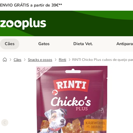
ENVIO GRÁTIS a partir de 39€**
Cães
Gatos
Dieta Vet.
Antipara
Abrir menu de categoria: Cães
Abrir menu de categoria: Gatos
Abrir menu 
Cães
Snacks e ossos
Rinti
RINTI Chicko Plus cubos de queijo pa