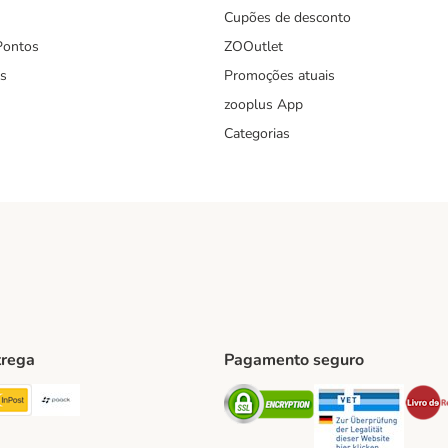
Cupões de desconto
Pontos
ZOOutlet
s
Promoções atuais
zooplus App
Categorias
trega
Pagamento seguro
ping Method
TExpress Shipping Method
InPost Shipping Method
Paack Shipping Method
Security
Securit
hod