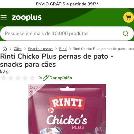
ENVIO GRÁTIS a partir de 39€**
Menu
Pesquisar
produtos
Cães
Snacks e ossos
Rinti
Rinti Chicko Plus pernas de pato - sn
Rinti Chicko Plus pernas de pato -
snacks para cães
80 g
Dar opinião
(
0
)