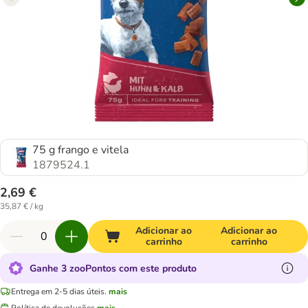
75 g frango e vitela
1879524.1
2,69 €
35,87 € / kg
Adicionar ao
Adicionar ao
carrinho
carrinho
Ganhe 3 zooPontos com este produto
Entrega em 2-5 dias úteis.
mais
Política de devoluções
mais