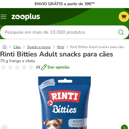
ENVIO GRÁTIS a partir de 39€**
Menu
Pesquisar
produtos
Cães
Snacks e ossos
Rinti
Rinti Bitties Adult snacks para cães
Rinti Bitties Adult snacks para cães
75 g frango e vitela
Dar opinião
(
0
)