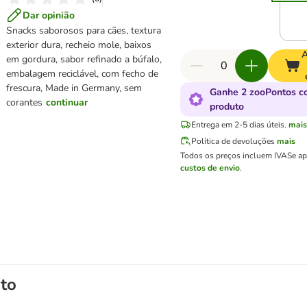
Dar opinião
Snacks saborosos para cães, textura
exterior dura, recheio mole, baixos
A
em gordura, sabor refinado a búfalo,
embalagem reciclável, com fecho de
frescura, Made in Germany, sem
Ganhe 2 zooPontos c
corantes
continuar
produto
Entrega em 2-5 dias úteis.
mai
Política de devoluções
mais
Todos os preços incluem IVA
Se ap
custos de envio
.
to