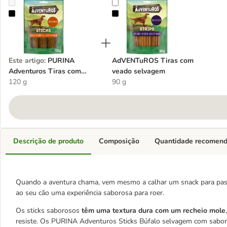
PURINA Adventuros Tiras com búfalo salvagem
AdVENTuROS Tiras com veado se
Este artigo
:
PURINA
AdVENTuROS Tiras com
Adventuros Tiras com
veado selvagem
búfalo salvagem
120 g
90 g
Descrição de produto
Composição
Quantidade recomen
Quando a aventura chama, vem mesmo a calhar um snack para pas
ao seu cão uma experiência saborosa para roer.
Os sticks saborosos
têm uma textura dura com um recheio mole
resiste. Os PURINA Adventuros Sticks Búfalo selvagem com sabo