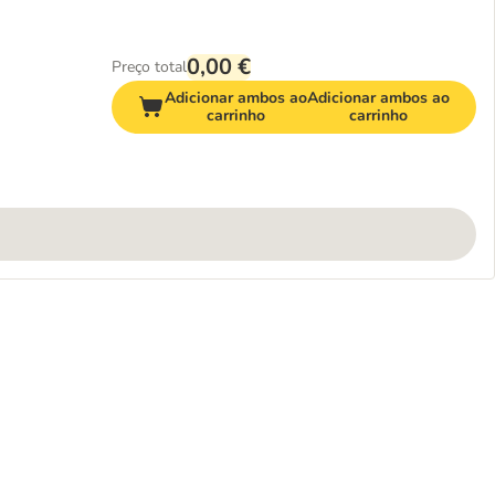
0,00 €
Preço total
Adicionar ambos ao
Adicionar ambos ao
carrinho
carrinho