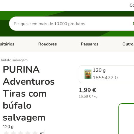
Co
Pesquisar
produtos
sitários
Roedores
Pássaros
Outro
de categoria: Dieta Vet.
Abrir menu de categoria: Antiparasitários
Abrir menu de categoria: Roed
Abrir me
 búfalo salvagem
PURINA
120 g
1855422.0
Adventuros
1,99 €
Tiras com
16,58 € / kg
búfalo
salvagem
120 g
(
0
)