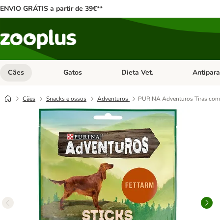
ENVIO GRÁTIS a partir de 39€**
Cães
Gatos
Dieta Vet.
Antipara
Abrir menu de categoria: Cães
Abrir menu de categoria: Gatos
Abrir menu 
Cães
Snacks e ossos
Adventuros
PURINA Adventuros Tiras com