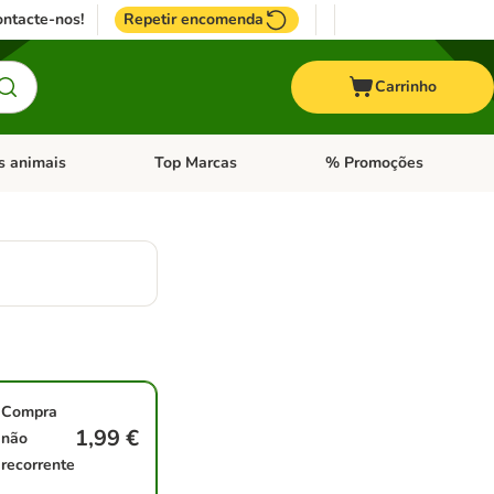
ntacte-nos!
Repetir encomenda
Carrinho
s animais
Top Marcas
% Promoções
ores
nu de categoria: Pássaros
Abrir menu de categoria: Outros animais
Abrir menu de categoria: T
Compra
1,99 €
não
recorrente