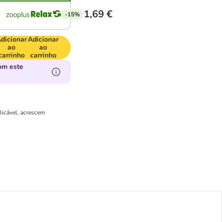
1,69 €
-15%
dicionar
Adicionar
ao
ao
carrinho
carrinho
om este
s
licável, acrescem