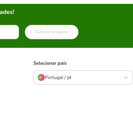
ades!
Subscreva agora!
Selecionar país
Portugal / pt