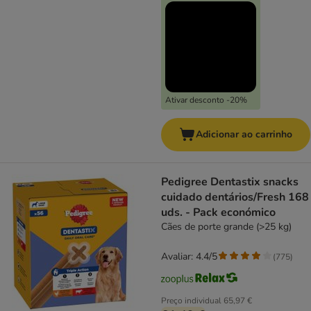
Ativar desconto -20%
Adicionar ao carrinho
Pedigree Dentastix snacks
cuidado dentários/Fresh 168
uds. - Pack económico
Cães de porte grande (>25 kg)
Avaliar: 4.4/5
(
775
)
Preço individual
65,97 €