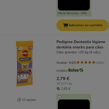
Ativar desconto -25%
Adicionar ao carrinho
Pedigree Dentastix higiene
dentária snacks para cães
Cães grandes >25 kg (4 uds.)
Avaliar: 4.6/5
(
2091
)
2,79 €
18,12 € / kg
2,65 €
12 opções