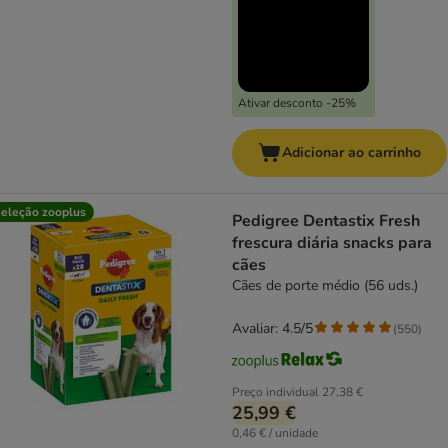
Ativar desconto -25%
Adicionar ao carrinho
eleção zooplus
Pedigree Dentastix Fresh
frescura diária snacks para
cães
Cães de porte médio (56 uds.)
Avaliar: 4.5/5
(
550
)
Preço individual
27,38 €
25,99 €
0,46 € / unidade