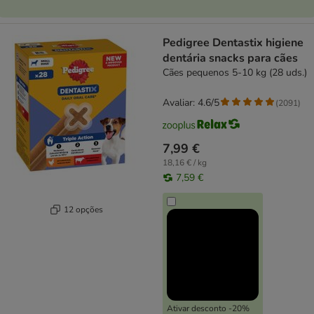
Pedigree Dentastix higiene
dentária snacks para cães
Cães pequenos 5-10 kg (28 uds.)
Avaliar: 4.6/5
(
2091
)
7,99 €
18,16 € / kg
7,59 €
12 opções
Ativar desconto -20%