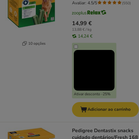
Avaliar: 4.5/5
(
550
)
14,99 €
13,88 € / kg
14,24 €
10 opções
Ativar desconto -25%
Adicionar ao carrinho
Pedigree Dentastix snacks
cuidado dentários/Fresh 168