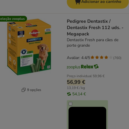
Adicionar ao carrinho
eleção zooplus
Pedigree Dentastix /
Dentastix Fresh 112 uds. -
Megapack
Dentastix Fresh para cães de
porte grande
Avaliar: 4.4/5
(
760
)
Preço individual
59,96 €
56,99 €
13,19 € / kg
9 opções
54,14 €