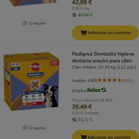
42,99 €
9,95 € / kg
40,84 €
12 opções
Adicionar ao carrinho
Pedigree Dentastix higiene
dentária snacks para cães
Cães médios 10-25 kg (112 uds.)
Avaliar: 4.6/5
(
2091
)
Preço individual
36,38 €
35,49 €
0,32 € / unidade
33,72 €
12 opções
Adicionar ao carrinho