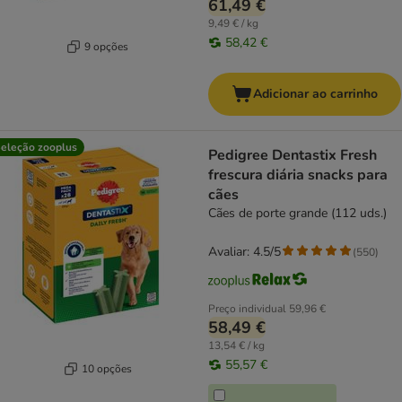
61,49 €
9,49 € / kg
58,42 €
9 opções
Adicionar ao carrinho
eleção zooplus
Pedigree Dentastix Fresh
frescura diária snacks para
cães
Cães de porte grande (112 uds.)
Avaliar: 4.5/5
(
550
)
Preço individual
59,96 €
58,49 €
13,54 € / kg
55,57 €
10 opções