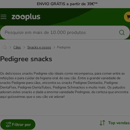
ENVIO GRÁTIS a partir de 39€**
Menu
Pesquisar
produtos
Cães
Snacks e ossos
Pedigree
Pedigree snacks
Os deliciosos snacks Pedigree são ideais como recompensa, para comer entre as
refeições e para cuidar da higiene oral do seu cão. Entre a grande variedade de
snacks Pedigree para cães, encontra os snacks Pedigree Dentastix, Pedigree
DentaFlex, Pedigree DentaTubos, Pedigree Schmackos e muito mais. Os patudos
adoram estes snacks e dada a enorme variedade Pedrigree, de certeza que encontra
aqui guloseimas que o seu cão vai adorar!
Top vendas
Filtrar por