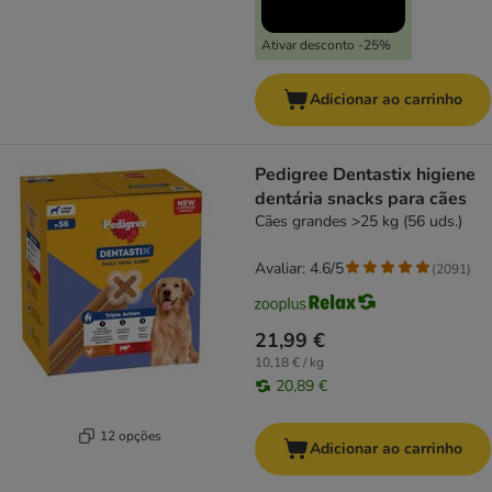
Ativar desconto -25%
Adicionar ao carrinho
Pedigree Dentastix higiene
dentária snacks para cães
Cães grandes >25 kg (56 uds.)
Avaliar: 4.6/5
(
2091
)
21,99 €
10,18 € / kg
20,89 €
12 opções
Adicionar ao carrinho