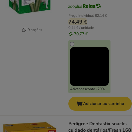
Preço individual
82,14 €
74,49 €
0,44 € / unidade
9 opções
70,77 €
Ativar desconto -20%
Adicionar ao carrinho
Pedigree Dentastix snacks
cuidado dentários/Fresh 168