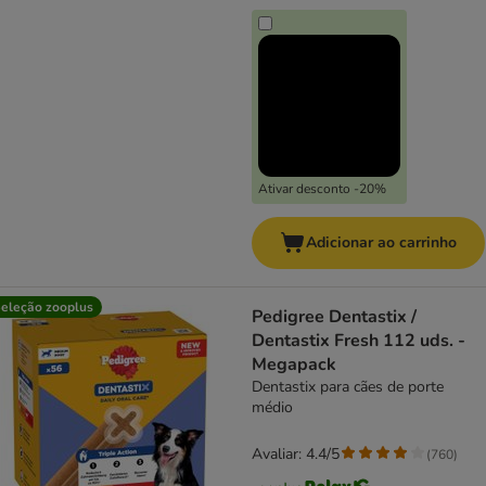
Ativar desconto -20%
Adicionar ao carrinho
eleção zooplus
Pedigree Dentastix /
Dentastix Fresh 112 uds. -
Megapack
Dentastix para cães de porte
médio
Avaliar: 4.4/5
(
760
)