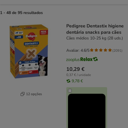
1 - 48 de 95 resultados
product items have been changed
Pedigree Dentastix higiene
dentária snacks para cães
Cães médios 10-25 kg (28 uds.)
Avaliar: 4.6/5
(
2091
)
10,29 €
0,37 € / unidade
9,78 €
12 opções