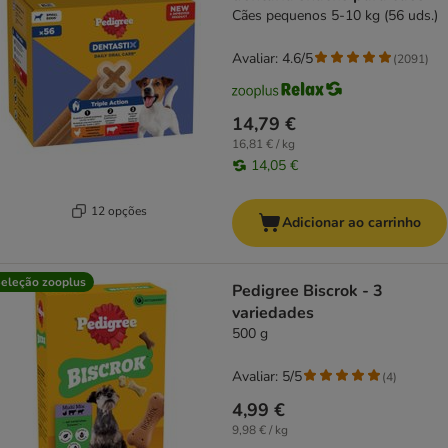
Cães pequenos 5-10 kg (56 uds.)
Avaliar: 4.6/5
(
2091
)
14,79 €
16,81 € / kg
14,05 €
12 opções
Adicionar ao carrinho
eleção zooplus
Pedigree Biscrok - 3
variedades
500 g
Avaliar: 5/5
(
4
)
4,99 €
9,98 € / kg