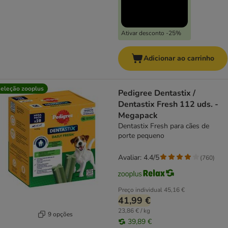
Ativar desconto -25%
Adicionar ao carrinho
eleção zooplus
Pedigree Dentastix /
Dentastix Fresh 112 uds. -
Megapack
Dentastix Fresh para cães de
porte pequeno
Avaliar: 4.4/5
(
760
)
Preço individual
45,16 €
41,99 €
23,86 € / kg
9 opções
39,89 €