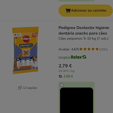
Adicionar ao carrinho
Pedigree Dentastix higiene
dentária snacks para cães
Cães pequenos 5-10 kg (7 uds.)
Avaliar: 4.6/5
(
2091
)
2,79 €
25,36 € / kg
2,65 €
12 opções