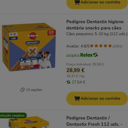
Adicionar ao carrinho
Pedigree Dentastix higiene
dentária snacks para cães
Cães pequenos 5-10 kg (112 uds.)
Avaliar: 4.6/5
(
2091
)
Preço individual
29,58 €
28,99 €
16,47 € / kg
27,54 €
12 opções
Adicionar ao carrinho
eleção zooplus
Pedigree Dentastix /
Dentastix Fresh 112 uds. -