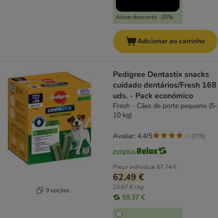
Ativar desconto -20%
Adicionar ao carrinho
Pedigree Dentastix snacks
cuidado dentários/Fresh 168
uds. - Pack económico
Fresh - Cães de porte pequeno (5-
10 kg)
Avaliar: 4.4/5
(
775
)
Preço individual
67,74 €
62,49 €
23,67 € / kg
9 opções
59,37 €