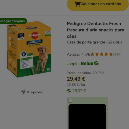
Adicionar ao carrinho
eleção zooplus
Pedigree Dentastix Fresh
frescura diária snacks para
cães
Cães de porte grande (56 uds.)
Avaliar: 4.5/5
(
550
)
Preço individual
29,98 €
29,49 €
13,65 € / kg
28,02 €
10 opções