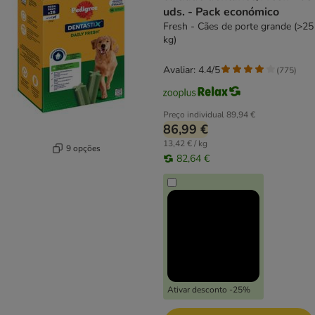
uds. - Pack económico
Fresh - Cães de porte grande (>25
kg)
Avaliar: 4.4/5
(
775
)
Preço individual
89,94 €
86,99 €
13,42 € / kg
9 opções
82,64 €
Ativar desconto -25%