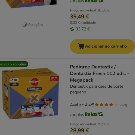
Preço individual
36,38 €
35,49 €
0,32 € / unidade
9 opções
33,72 €
Adicionar ao carrinho
eleção zooplus
Pedigree Dentastix /
Dentastix Fresh 112 uds. -
Megapack
Dentastix para cães de porte
pequeno
Avaliar: 4.4/5
(
760
)
Preço individual
29,58 €
28,99 €