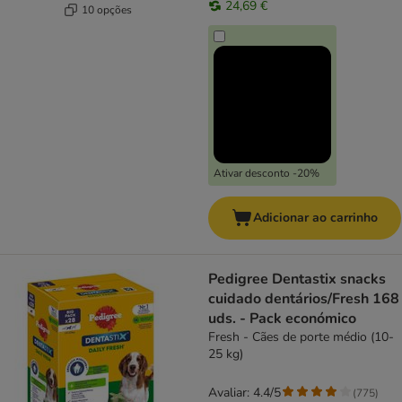
24,69 €
10 opções
Ativar desconto -20%
Adicionar ao carrinho
Pedigree Dentastix snacks
cuidado dentários/Fresh 168
uds. - Pack económico
Fresh - Cães de porte médio (10-
25 kg)
Avaliar: 4.4/5
(
775
)