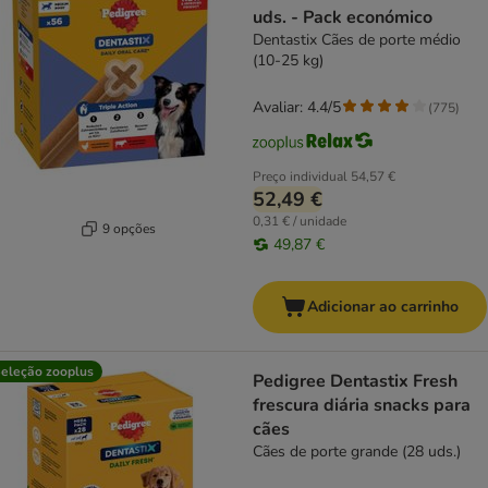
uds. - Pack económico
Dentastix Cães de porte médio
(10-25 kg)
Avaliar: 4.4/5
(
775
)
Preço individual
54,57 €
52,49 €
0,31 € / unidade
9 opções
49,87 €
Adicionar ao carrinho
eleção zooplus
Pedigree Dentastix Fresh
frescura diária snacks para
cães
Cães de porte grande (28 uds.)