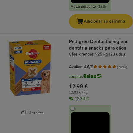
Ativar desconto -25%
Adicionar ao carrinho
Pedigree Dentastix higiene
dentária snacks para cães
Cães grandes >25 kg (28 uds.)
Avaliar: 4.6/5
(
2091
)
12,99 €
12,03 € / kg
12,34 €
12 opções