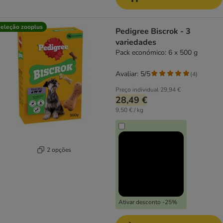
eleção zooplus
Pedigree Biscrok - 3
variedades
Pack económico: 6 x 500 g
Avaliar: 5/5
(
4
)
Preço individual
29,94 €
28,49 €
9,50 € / kg
2 opções
Ativar desconto -25%