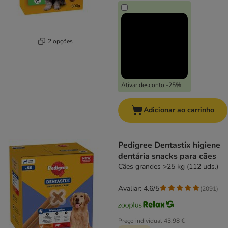
2 opções
Ativar desconto -25%
Adicionar ao carrinho
Pedigree Dentastix higiene
dentária snacks para cães
Cães grandes >25 kg (112 uds.)
Avaliar: 4.6/5
(
2091
)
Preço individual
43,98 €