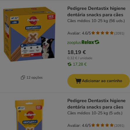
Pedigree Dentastix higiene
dentária snacks para cães
Cães médios 10-25 kg (56 uds.)
Avaliar: 4.6/5
(
2091
)
18,19 €
0,32 € / unidade
17,28 €
12 opções
Adicionar ao carrinho
Pedigree Dentastix higiene
dentária snacks para cães
Cães médios 10-25 kg (5 uds.)
Avaliar: 4.6/5
(
2091
)