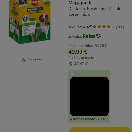
Megapack
Dentastix Fresh para cães de
porte médio
Avaliar: 4.4/5
(
760
)
Preço individual
54,76 €
49,99 €
0,45 € / unidade
9 opções
47,49 €
Ativar desconto -20%