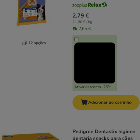
2,79 €
21,80 € / kg
2,65 €
12 opções
Ativar desconto -25%
Adicionar ao carrinho
Pedigree Dentastix higiene
dentária snacks para cães