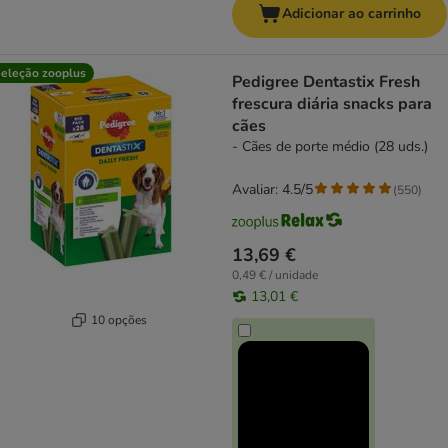
Adicionar ao carrinho
eleção zooplus
Pedigree Dentastix Fresh
frescura diária snacks para
cães
- Cães de porte médio (28 uds.)
Avaliar: 4.5/5
(
550
)
13,69 €
0,49 € / unidade
13,01 €
10 opções