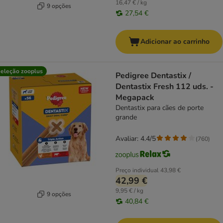
16,47 € / kg
9 opções
27,54 €
Adicionar ao carrinho
eleção zooplus
Pedigree Dentastix /
Dentastix Fresh 112 uds. -
Megapack
Dentastix para cães de porte
grande
Avaliar: 4.4/5
(
760
)
Preço individual
43,98 €
42,99 €
9,95 € / kg
9 opções
40,84 €