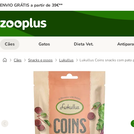
ENVIO GRÁTIS a partir de 39€**
Cães
Gatos
Dieta Vet.
Antipara
Abrir menu de categoria: Cães
Abrir menu de categoria: Gatos
Abrir menu 
Cães
Snacks e ossos
Lukullus
Lukullus Coins snacks com pato 