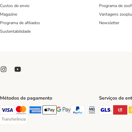
Custos de envio
Programa de zoo
Magazine
Vantagens zooplu
Programa de afiliados
Newsletter
Sustentabilidade
Métodos de pagamento
Serviços de en
GLS Ship
CT
Visa Payment Method
Mastercard Payment Method
American Express Payment Method
Apple Pay Payment Method
Google Pay Payment Method
PayPal Payment Method
Multibanco Payment Met
Transferência
Transferência Payment Method