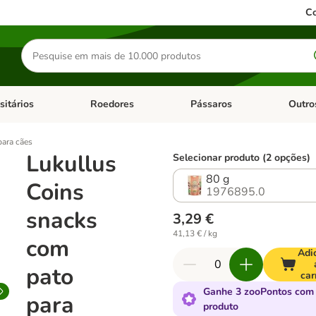
Co
Pesquisar
produtos
sitários
Roedores
Pássaros
Outro
de categoria: Dieta Vet.
Abrir menu de categoria: Antiparasitários
Abrir menu de categoria: Roed
Abrir me
para cães
Lukullus
Selecionar produto (2 opções)
80 g
Coins
1976895.0
snacks
3,29 €
41,13 € / kg
com
Adi
pato
car
Ganhe 3 zooPontos com 
para
produto