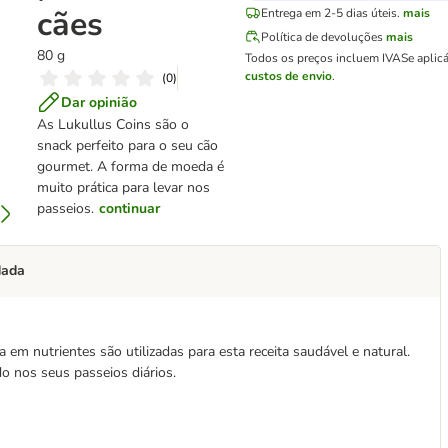
cães
Entrega em 2-5 dias úteis.
mais
Política de devoluções
mais
80 g
Todos os preços incluem IVA
Se aplic
custos de envio
.
(
0
)
Dar opinião
As Lukullus Coins são o
snack perfeito para o seu cão
gourmet. A forma de moeda é
muito prática para levar nos
passeios.
continuar
dada
 em nutrientes são utilizadas para esta receita saudável e natural.
o nos seus passeios diários.