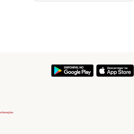
y
Security