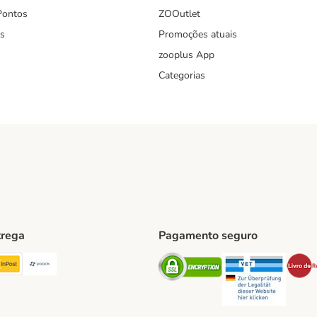
Pontos
ZOOutlet
s
Promoções atuais
zooplus App
Categorias
trega
Pagamento seguro
ping Method
TExpress Shipping Method
InPost Shipping Method
Paack Shipping Method
Security
Securit
hod