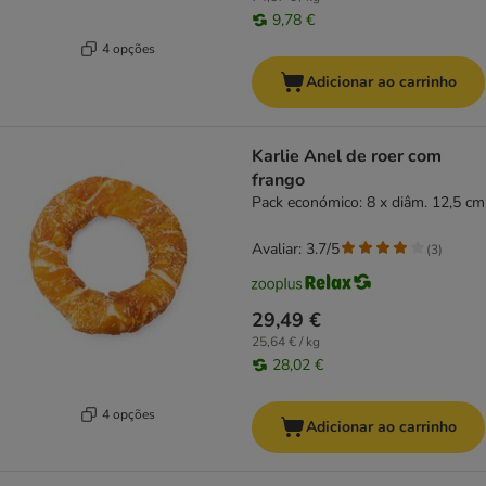
9,78 €
4 opções
Adicionar ao carrinho
Karlie Anel de roer com
frango
Pack económico: 8 x diâm. 12,5 cm
Avaliar: 3.7/5
(
3
)
29,49 €
25,64 € / kg
28,02 €
4 opções
Adicionar ao carrinho