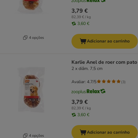
3,79 €
82,39 € / kg
3,60 €
4 opções
Adicionar ao carrinho
Karlie Anel de roer com pato
2 x diâm. 7,5 cm
Avaliar: 4.7/5
(
3
)
3,79 €
82,39 € / kg
3,60 €
Adicionar ao carrinho
4 opções