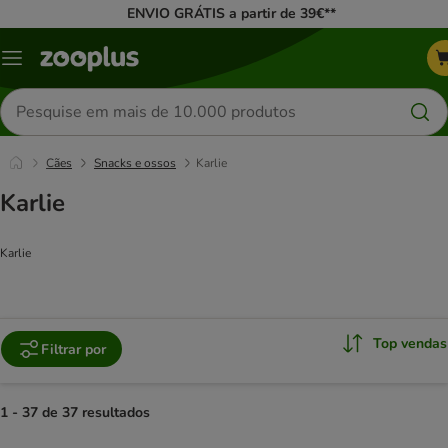
ENVIO GRÁTIS a partir de 39€**
Menu
Pesquisar
produtos
Cães
Snacks e ossos
Karlie
Karlie
Karlie
Top vendas
Filtrar por
1 - 37 de 37 resultados
product items have been changed