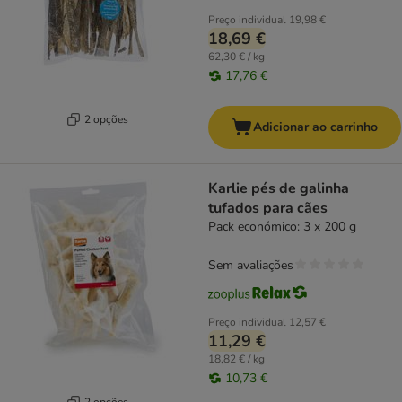
Preço individual
19,98 €
18,69 €
62,30 € / kg
17,76 €
2 opções
Adicionar ao carrinho
Karlie pés de galinha
tufados para cães
Pack económico: 3 x 200 g
Sem avaliações
Preço individual
12,57 €
11,29 €
18,82 € / kg
10,73 €
2 opções