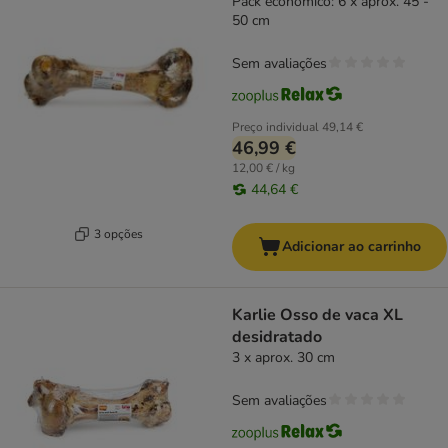
Pack económico: 6 x aprox. 45 -
50 cm
Sem avaliações
Preço individual
49,14 €
46,99 €
12,00 € / kg
44,64 €
3 opções
Adicionar ao carrinho
Karlie Osso de vaca XL
desidratado
3 x aprox. 30 cm
Sem avaliações