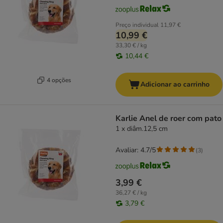
Preço individual
11,97 €
10,99 €
33,30 € / kg
10,44 €
4 opções
Adicionar ao carrinho
Karlie Anel de roer com pato
1 x diâm.12,5 cm
Avaliar: 4.7/5
(
3
)
3,99 €
36,27 € / kg
3,79 €