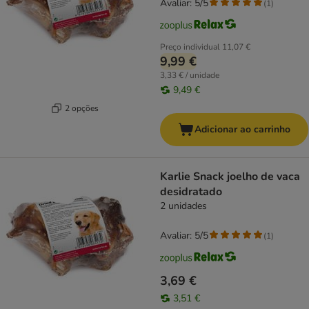
Avaliar: 5/5
(
1
)
Preço individual
11,07 €
9,99 €
3,33 € / unidade
9,49 €
2 opções
Adicionar ao carrinho
Karlie Snack joelho de vaca
desidratado
2 unidades
Avaliar: 5/5
(
1
)
3,69 €
3,51 €