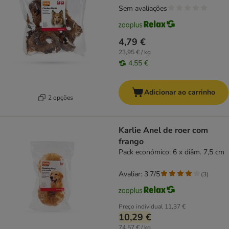
Sem avaliações
4,79 €
23,95 € / kg
4,55 €
Adicionar ao carrinho
2 opções
Karlie Anel de roer com
frango
Pack económico: 6 x diâm. 7,5 cm
Avaliar: 3.7/5
(
3
)
Preço individual
11,37 €
10,29 €
74,57 € / kg