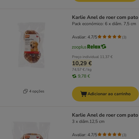
Karlie Anel de roer com pato
Pack económico: 6 x diâm. 7,5 cm
Avaliar: 4.7/5
(
3
)
Preço individual
11,37 €
10,29 €
74,57 € / kg
9,78 €
4 opções
Adicionar ao carrinho
Karlie Anel de roer com pato
3 x diâm.12,5 cm
Avaliar: 4.7/5
(
3
)