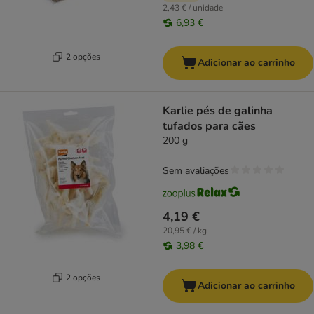
2,43 € / unidade
6,93 €
2 opções
Adicionar ao carrinho
Karlie pés de galinha
tufados para cães
200 g
Sem avaliações
4,19 €
20,95 € / kg
3,98 €
2 opções
Adicionar ao carrinho