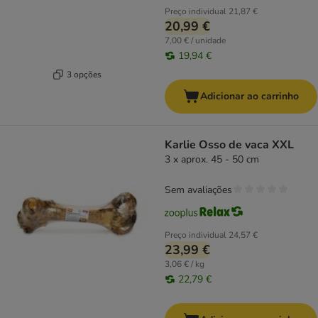
Preço individual
21,87 €
20,99 €
7,00 € / unidade
19,94 €
3 opções
Adicionar ao carrinho
Karlie Osso de vaca XXL
3 x aprox. 45 - 50 cm
Sem avaliações
Preço individual
24,57 €
23,99 €
3,06 € / kg
22,79 €