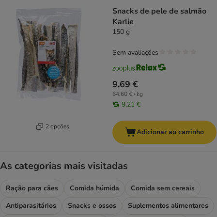
Snacks de pele de salmão
Karlie
150 g
Sem avaliações
9,69 €
64,60 € / kg
9,21 €
2 opções
Adicionar ao carrinho
As categorias mais visitadas
Ração para cães
Comida húmida
Comida sem cereais
Antiparasitários
Snacks e ossos
Suplementos alimentares