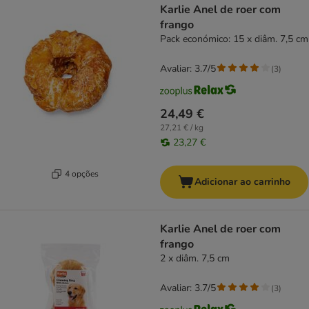
Karlie Anel de roer com
frango
Pack económico: 15 x diâm. 7,5 cm
Avaliar: 3.7/5
(
3
)
24,49 €
27,21 € / kg
23,27 €
4 opções
Adicionar ao carrinho
Karlie Anel de roer com
frango
2 x diâm. 7,5 cm
Avaliar: 3.7/5
(
3
)