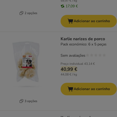
59,97 € / kg
17,09 €
2 opções
Adicionar ao carrinho
Karlie narizes de porco
Pack económico: 6 x 5 peças
Sem avaliações
Preço individual
43,14 €
40,99 €
44,08 € / kg
Adicionar ao carrinho
3 opções