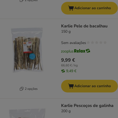
Adicionar ao carrinho
Karlie Pele de bacalhau
150 g
Sem avaliações
9,99 €
66,60 € / kg
9,49 €
Adicionar ao carrinho
2 opções
Karlie Pescoços de galinha
200 g