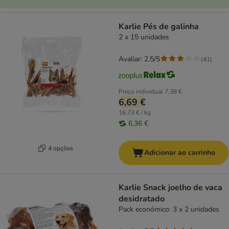
Karlie Pés de galinha
2 x 15 unidades
Avaliar: 2.5/5
(
41
)
Preço individual
7,38 €
6,69 €
16,73 € / kg
6,36 €
4 opções
Adicionar ao carrinho
Karlie Snack joelho de vaca
desidratado
Pack económico: 3 x 2 unidades