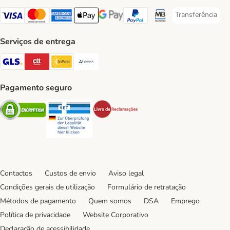
Transferência
Transferência P
Visa Payment Method
Mastercard Payment Method
American Express Payment Method
Apple Pay Payment Method
Google Pay Payment Method
PayPal Payment Method
Multibanco Payment Met
Serviços de entrega
GLS Shipping Method
CTTExpress Shipping Method
InPost Shipping Method
Paack Shipping Method
Pagamento seguro
Security
Security
Security
Contactos
Custos de envio
Aviso legal
Condições gerais de utilização
Formulário de retratação
Métodos de pagamento
Quem somos
DSA
Emprego
Política de privacidade
Website Corporativo
Declaração de acessibilidade