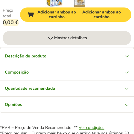
Preço
Adicionar ambos ao
Adicionar ambos ao
total
carrinho
carrinho
0,00 €
Mostrar detalhes
Descrição de produto
Composição
Quantidade recomendada
Opiniões
*PVR = Preço de Venda Recomendado **
Ver condições
*Preço regular = O preço mais baixo que o artigo teve nos últimos 30