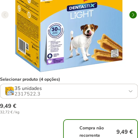
Selecionar produto (4 opções)
35 unidades
2317522.3
9,49 €
32,72 € / kg
Compra não
9,49 €
recorrente