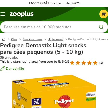
ENVIO GRÁTIS a partir de 39€**
Menu
Pesquisar
produtos
Cães
Snacks e ossos
Higiene oral
Pedigree Dentastix Light snack
Pedigree Dentastix Light snacks
para cães pequenos (5 - 10 kg)
35 unidades
This is a stars rating area from zero to 5: 5.0/5
(
1
)
Dar opinião