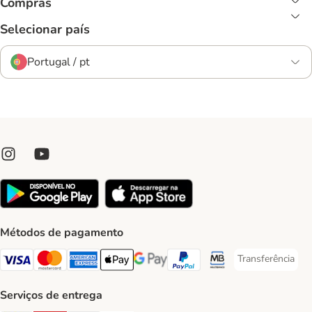
Compras
Selecionar país
Portugal / pt
Métodos de pagamento
Transferência
Transferência P
Visa Payment Method
Mastercard Payment Method
American Express Payment Method
Apple Pay Payment Method
Google Pay Payment Method
PayPal Payment Method
Multibanco Payment Met
Serviços de entrega