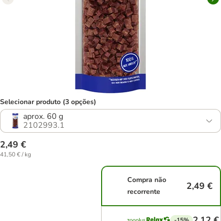
Selecionar produto (3 opções)
aprox. 60 g
2102993.1
2,49 €
41,50 € / kg
Compra não
2,49 €
recorrente
2,12 €
-15%