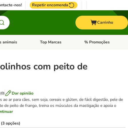
ntacte-nos!
Repetir encomenda
Carrinho
s animais
Top Marcas
% Promoções
ores
nu de categoria: Pássaros
Abrir menu de categoria: Outros animais
Abrir menu de categoria: T
olinhos com peito de
Dar opinião
(
0
)
 ao ar para cães, sem soja, cereais e glúten, de fácil digestão, pele de
ete de peito de frango, treina os músculos da mastigação e apoia o
ntinuar
 (3 opções)