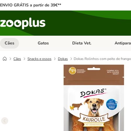
ENVIO GRÁTIS a partir de 39€**
Cães
Gatos
Dieta Vet.
Antipara
Abrir menu de categoria: Cães
Abrir menu de categoria: Gatos
Abrir menu 
Cães
Snacks e ossos
Dokas
Dokas Rolinhos com peito de frango