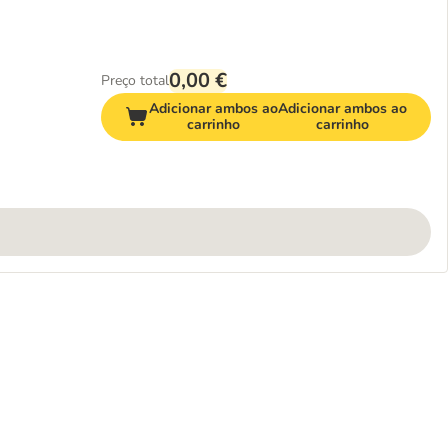
0,00 €
Preço total
Adicionar ambos ao
Adicionar ambos ao
carrinho
carrinho