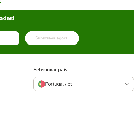
e
ades!
Subscreva agora!
Selecionar país
Portugal / pt