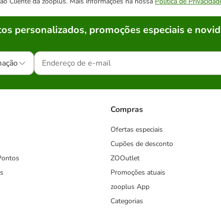
o ao Cliente da zooplus. Mais informações na nossa
Política de Privacidad
os personalizados, promoções especiais e novid
mação
Compras
Ofertas especiais
Cupões de desconto
Pontos
ZOOutlet
s
Promoções atuais
zooplus App
Categorias