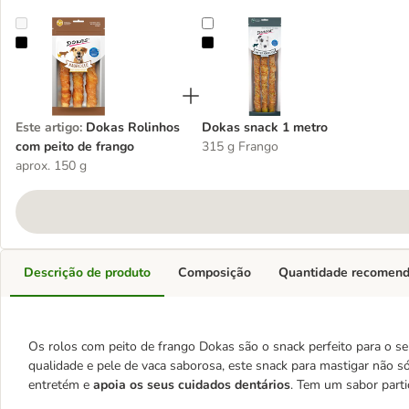
Dokas Rolinhos com peito de frango
Dokas snack 1 metro
Este artigo
:
Dokas Rolinhos
Dokas snack 1 metro
com peito de frango
315 g Frango
aprox. 150 g
Descrição de produto
Composição
Quantidade recomen
Os rolos com peito de frango Dokas são o snack perfeito para o se
qualidade e pele de vaca saborosa, este snack para mastigar não 
entretém e
apoia os seus cuidados dentários
. Tem um sabor parti