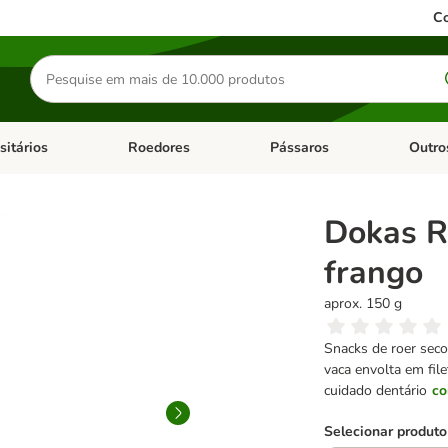
Co
Pesquisar
produtos
sitários
Roedores
Pássaros
Outro
de categoria: Dieta Vet.
Abrir menu de categoria: Antiparasitários
Abrir menu de categoria: Roed
Abrir me
Dokas R
frango
aprox. 150 g
Snacks de roer secos
vaca envolta em fil
cuidado dentário
co
Selecionar produto