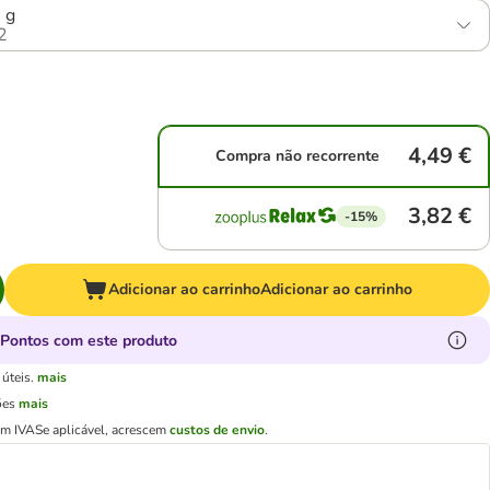
 g
2
4,49 €
Compra não recorrente
3,82 €
-15%
Adicionar ao carrinho
Adicionar ao carrinho
Pontos com este produto
úteis.
mais
ões
mais
em IVA
Se aplicável, acrescem
custos de envio
.