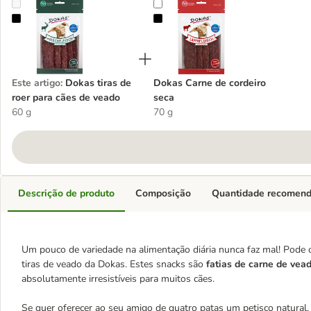
Dokas tiras de roer para cães de veado
Dokas Carne de cordeiro seca
Este artigo
:
Dokas tiras de
Dokas Carne de cordeiro
roer para cães de veado
seca
60 g
70 g
Descrição de produto
Composição
Quantidade recomen
Um pouco de variedade na alimentação diária nunca faz mal! Pode 
tiras de veado da Dokas. Estes snacks são
fatias de carne de vea
absolutamente irresistíveis para muitos cães.
Se quer oferecer ao seu amigo de quatro patas um petisco natural, 