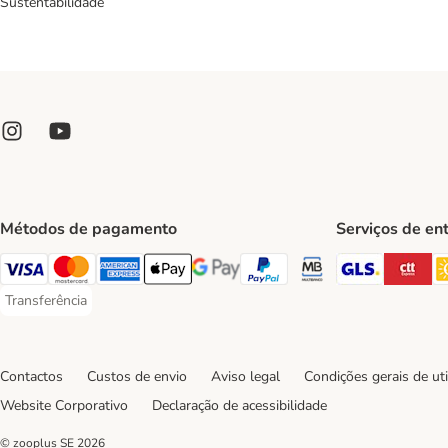
Sustentabilidade
Métodos de pagamento
Serviços de en
GLS Ship
CT
Visa Payment Method
Mastercard Payment Method
American Express Payment Method
Apple Pay Payment Method
Google Pay Payment Method
PayPal Payment Method
Multibanco Payment Met
Transferência
Transferência Payment Method
Contactos
Custos de envio
Aviso legal
Condições gerais de uti
Website Corporativo
Declaração de acessibilidade
© zooplus SE
2026