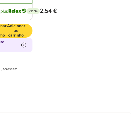
2,54 €
-15%
onar
Adicionar
ao
nho
carrinho
ste
l, acrescem