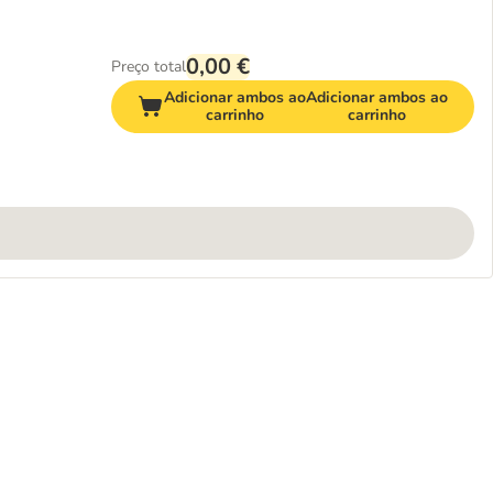
0,00 €
Preço total
Adicionar ambos ao
Adicionar ambos ao
carrinho
carrinho