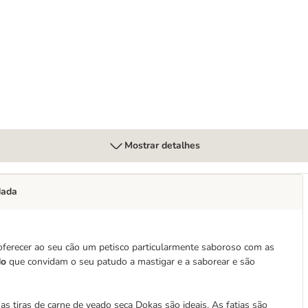
Mostrar detalhes
dada
oferecer ao seu cão um petisco particularmente saboroso com as
do
que convidam o seu patudo a mastigar e a saborear e são
as tiras de carne de veado seca Dokas são ideais. As fatias são