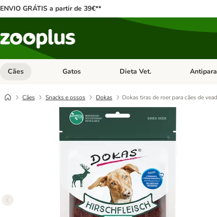
ENVIO GRÁTIS a partir de 39€**
Cães
Gatos
Dieta Vet.
Antipara
Abrir menu de categoria: Cães
Abrir menu de categoria: Gatos
Abrir menu 
Cães
Snacks e ossos
Dokas
Dokas tiras de roer para cães de vea