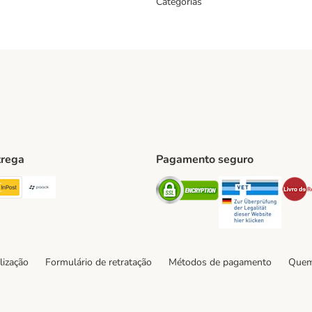
Categorias
trega
Pagamento seguro
ping Method
TExpress Shipping Method
InPost Shipping Method
Paack Shipping Method
Security
Securit
hod
lização
Formulário de retratação
Métodos de pagamento
Quem