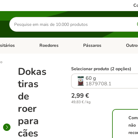
Co
Pesquisar
produtos
sitários
Roedores
Pássaros
Outro
de categoria: Dieta Vet.
Abrir menu de categoria: Antiparasitários
Abrir menu de categoria: Roed
Abrir me
do
Dokas
Selecionar produto (2 opções)
60 g
tiras
1879708.1
de
2,99 €
49,83 € / kg
roer
para
Com
não
cães
reco