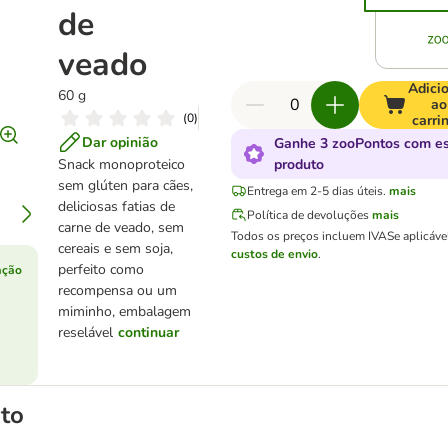
de
veado
Adici
60 g
ao
(
0
)
carri
Dar opinião
Ganhe 3 zooPontos com e
Snack monoproteico
produto
sem glúten para cães,
Entrega em 2-5 dias úteis.
mais
deliciosas fatias de
Política de devoluções
mais
carne de veado, sem
Todos os preços incluem IVA
Se aplicáve
cereais e sem soja,
custos de envio
.
perfeito como
ação
recompensa ou um
miminho, embalagem
reselável
continuar
to