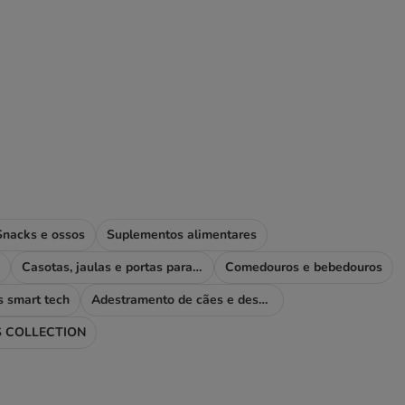
Snacks e ossos
Suplementos alimentares
Casotas, jaulas e portas para cães
Comedouros e bebedouros
s smart tech
Adestramento de cães e desporto
 COLLECTION