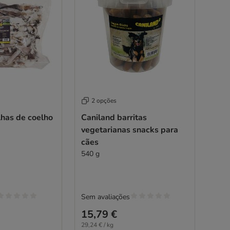
2 opções
lhas de coelho
Caniland barritas
vegetarianas snacks para
cães
540 g
Sem avaliações
15,79 €
29,24 € / kg