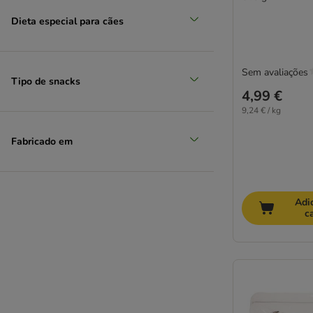
SmartBones
Dieta especial para cães
STRAYZ
Thrive
Trixie
Sem avaliações
Tubidog
Tipo de snacks
4,99 €
Vitakraft
Whimzees
9,24 € / kg
Wolf of Wilderness
Fabricado em
Yarrah Bio
Natural Trainer
Yakers
Dolina Noteci
Adi
c
Lily's Kitchen