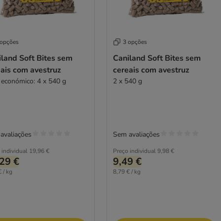
 opções
3 opções
land Soft Bites sem
Caniland Soft Bites sem
ais com avestruz
cereais com avestruz
 económico: 4 x 540 g
2 x 540 g
avaliações
Sem avaliações
 individual
19,96 €
Preço individual
9,98 €
29 €
9,49 €
 / kg
8,79 € / kg