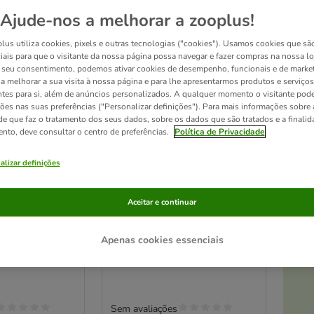
Ajude-nos a melhorar a zooplus!
lus utiliza cookies, pixels e outras tecnologias ("cookies"). Usamos cookies que sã
iais para que o visitante da nossa página possa navegar e fazer compras na nossa lo
seu consentimento, podemos ativar cookies de desempenho, funcionais e de marke
a a melhorar a sua visita à nossa página e para lhe apresentarmos produtos e serviços
ntes para si, além de anúncios personalizados. A qualquer momento o visitante pode
ções nas suas preferências ("Personalizar definições"). Para mais informações sobre 
de que faz o tratamento dos seus dados, sobre os dados que são tratados e a finali
ento, deve consultar o centro de preferências.
Política de Privacidade
At
alizar definições
3 opções
 Mix Softies
Caniland Mini Mix Softies
Aceitar e continuar
cães
snacks para cães
 4 x 500 g
500 g
Apenas cookies essenciais
Sem avaliações