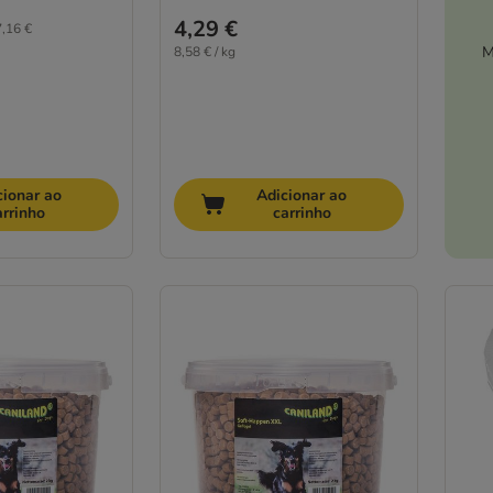
4,29 €
,16 €
M
8,58 € / kg
cionar ao
Adicionar ao
arrinho
carrinho