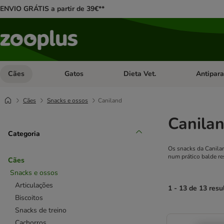
ENVIO GRÁTIS a partir de 39€**
Cães
Gatos
Dieta Vet.
Antipara
Abrir menu de categoria: Cães
Abrir menu de categoria: Gatos
Abrir menu 
Cães
Snacks e ossos
Caniland
Canila
Categoria
Os snacks da Canil
num prático balde re
Cães
Snacks e ossos
Articulações
1 - 13 de 13 resu
Biscoitos
Snacks de treino
product items ha
Cachorros