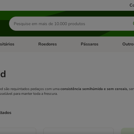
Co
Pesquisar
produtos
sitários
Roedores
Pássaros
Outro
de categoria: Dieta Vet.
Abrir menu de categoria: Antiparasitários
Abrir menu de categoria: Roed
Abrir me
nd
and são requintados pedaços com uma
consistência semihúmida e sem cereais,
sen
sselável para manter toda a frescura.
ltados
ve been changed