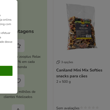
o
ja online.
ting com
As vantagens
 efetuar
a
dade desse
ive o serviço zooplus Relax
e poupe 5 % em cada
3 opções
encomenda
Caniland Mini Mix Softies
snacks para cães
2 x 500 g
Mais de 10 milhões de
clientes fidelizados
Sem avaliações