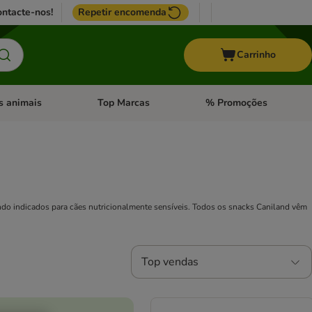
ntacte-nos!
Repetir encomenda
Carrinho
s animais
Top Marcas
% Promoções
ores
nu de categoria: Pássaros
Abrir menu de categoria: Outros animais
Abrir menu de categoria: T
do indicados para cães nutricionalmente sensíveis. Todos os snacks Caniland vêm
Top vendas