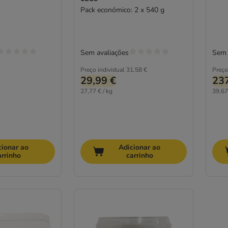
Pack económico: 2 x 540 g
Sem avaliações
Sem 
Preço individual
31,58 €
Preço
29,99 €
237
27,77 € / kg
39,67
cionar ao
Adicionar ao
arrinho
carrinho