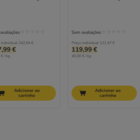
avaliações
Sem avaliações
 individual
242,94 €
Preço individual
121,47 €
,99 €
119,99 €
 € / kg
40,00 € / kg
Adicionar ao
Adicionar ao
carrinho
carrinho