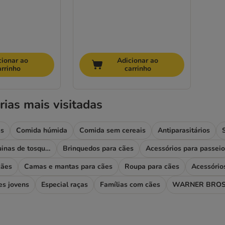
cionar ao
Adicionar ao
arrinho
carrinho
rias mais visitadas
es
Comida húmida
Comida sem cereais
Antiparasitários
Higiene e máquinas de tosquiar
Brinquedos para cães
Acessórios para passeio
cães
Camas e mantas para cães
Roupa para cães
Acessório
es jovens
Especial raças
Famílias com cães
WARNER BROS