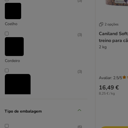
(
3
)
Braaaf
Briantos
Brit
BugBell
Coelho
2 opções
Burns
Caniland Soft
(
3
)
Canibit
treino para c
Caniland
2 kg
Chewies
Concept for Life
Cordeiro
Crave
(
3
)
DeliBest
Avaliar: 2.5/5
Dentalife
16,49 €
Dibo
8,25 € / kg
Dogman
Dokas
Vaca e vitela
Green Petfood Snacks
Tipo de embalagem
Greenies
Greenwoods
(
6
)