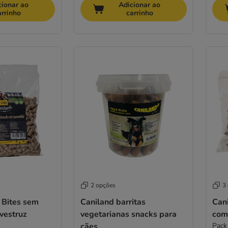
cionar ao
Adicionar ao
arrinho
carrinho
2 opções
3
 Bites sem
Caniland barritas
Can
vestruz
vegetarianas snacks para
com
cães
Pack