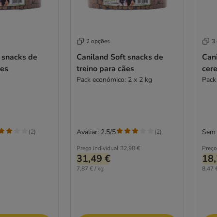
2 opções
3
 snacks de
Caniland Soft snacks de
Cani
ães
treino para cães
cere
Pack económico: 2 x 2 kg
Pack
Avaliar: 2.5/5
Sem 
(
2
)
(
2
)
Preço individual
32,98 €
Preço
31,49 €
18,
7,87 € / kg
8,47 €