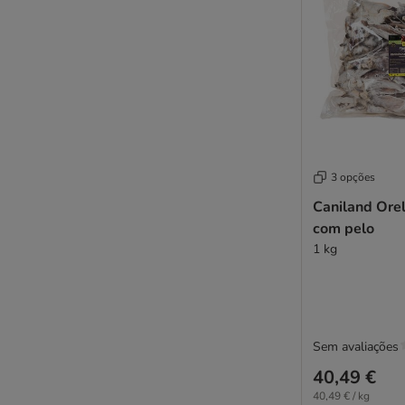
3 opções
Caniland Ore
com pelo
1 kg
Sem avaliações
40,49 €
40,49 € / kg