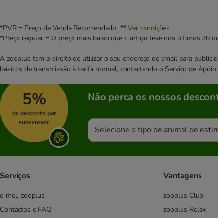
SmartBones
STRAYZ
*PVR = Preço de Venda Recomendado **
Ver condições
Thrive
*Preço regular = O preço mais baixo que o artigo teve nos últimos 30 di
Trixie
Tubidog
A zooplus tem o direito de utilizar o seu endereço de email para publi
Vitakraft
básicos de transmissão à tarifa normal, contactando o Serviço de Apoi
Whimzees
Wolf of Wilderness
5%
Não perca os nossos descont
Yarrah Bio
de desconto por
Natural Trainer
subscrever
Yakers
Selecione o tipo de animal de esti
Dolina Noteci
Lily's Kitchen
Serviços
Vantagens
o meu zooplus
zooplus Club
Contactos e FAQ
zooplus Relax