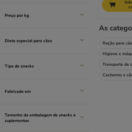
Adi
Hansepet
c
Happy Dog
Preço por kg
Hill's
Hunter
As catego
Josera
Karlie
Dieta especial para cães
Ração para cã
Lukullus
MERA
Nature's Variety
Transporte de 
Tipo de snacks
Nutrivet
Cachorros e cã
Pedigree
Pro Plan
Purizon
Fabricado em
Rinti
Rocco
Rosie's Farm
Tamanho da embalagem de snacks e
Royal Canin
suplementos
Sammy's