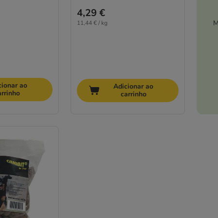
4,29 €
M
11,44 € / kg
cionar ao
Adicionar ao
arrinho
carrinho