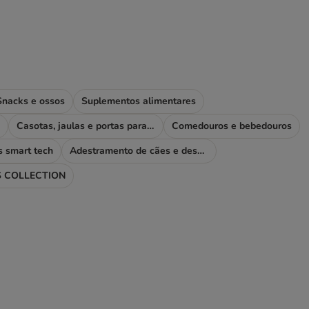
Snacks e ossos
Suplementos alimentares
Casotas, jaulas e portas para cães
Comedouros e bebedouros
s smart tech
Adestramento de cães e desporto
 COLLECTION