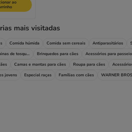
cionar ao
arrinho
rias mais visitadas
es
Comida húmida
Comida sem cereais
Antiparasitários
Higiene e máquinas de tosquiar
Brinquedos para cães
Acessórios para passeio
cães
Camas e mantas para cães
Roupa para cães
Acessório
es jovens
Especial raças
Famílias com cães
WARNER BROS