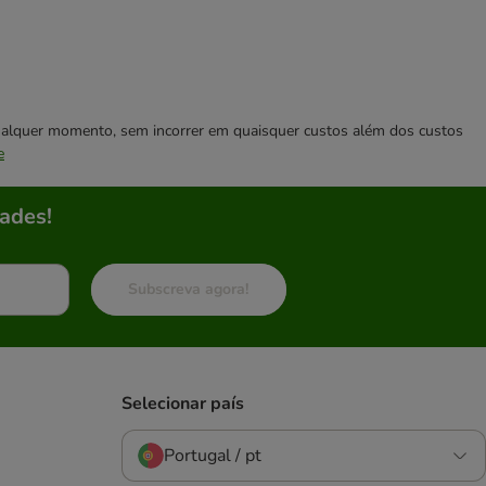
 qualquer momento, sem incorrer em quaisquer custos além dos custos
e
ades!
Subscreva agora!
Selecionar país
Portugal / pt