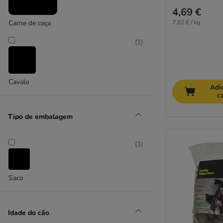
De avestruz
4,69 €
De caça
7,82 € / kg
Carne de caça
De cavalo
De coelho
(
1
)
De cordeiro
De peixe
De porco
Cavalo
Adi
De vaca
c
Affinity Advance
Tipo de embalagem
Affinity Brekkies
Affinity Ultima
(
1
)
Adventuros
Alpha Spirit
Animonda
Saco
Beztees
Bosch
Idade do cão
Boxby