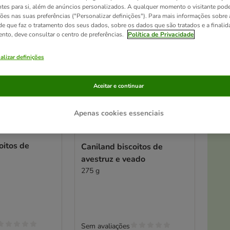
ntes para si, além de anúncios personalizados. A qualquer momento o visitante pode
ções nas suas preferências ("Personalizar definições"). Para mais informações sobre 
de que faz o tratamento dos seus dados, sobre os dados que são tratados e a finali
ento, deve consultar o centro de preferências.
Política de Privacidade
alizar definições
Aceitar e continuar
Apenas cookies essenciais
At
2 opções
oitos de
Caniland biscoitos de
avestruz e veado
275 g
Sem avaliações