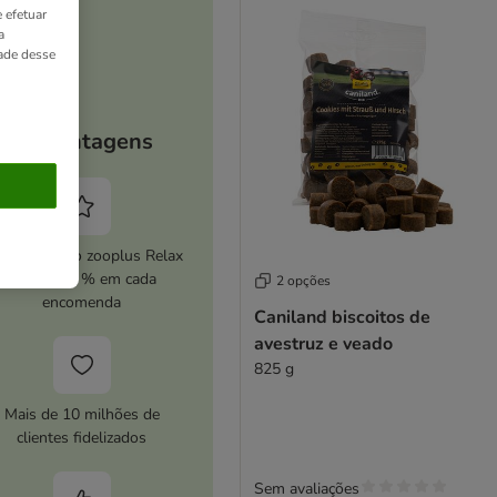
 efetuar
a
dade desse
As vantagens
ive o serviço zooplus Relax
e poupe 5 % em cada
2 opções
encomenda
Caniland biscoitos de
avestruz e veado
825 g
Mais de 10 milhões de
clientes fidelizados
Sem avaliações