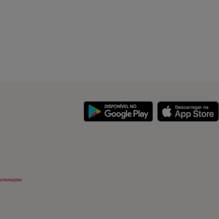
y
Security