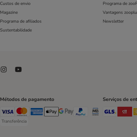
Custos de envio
Programa de zoo
Magazine
Vantagens zooplu
Programa de afiliados
Newsletter
Sustentabilidade
Métodos de pagamento
Serviços de en
GLS Ship
CT
Visa Payment Method
Mastercard Payment Method
American Express Payment Method
Apple Pay Payment Method
Google Pay Payment Method
PayPal Payment Method
Multibanco Payment Met
Transferência
Transferência Payment Method