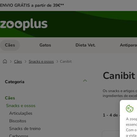
ENVIO GRÁTIS a partir de 39€**
Cães
Gatos
Dieta Vet.
Antipara
Abrir menu de categoria: Cães
Abrir menu de categoria: Gatos
Abrir menu 
Cães
Snacks e ossos
Canibit
Canibit
Categoria
Os snacks e artigos 
ingredientes de exce
Cães
Snacks e ossos
Articulações
1 - 4 de 4 result
A zoop
Biscoitos
essenc
Snacks de treino
product items ha
Com o 
a vist
Cachorros