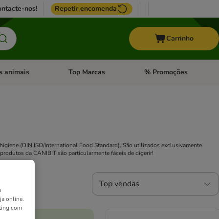
ntacte-nos!
Repetir encomenda
Carrinho
s animais
Top Marcas
% Promoções
ores
nu de categoria: Pássaros
Abrir menu de categoria: Outros animais
Abrir menu de categoria: T
igiene (DIN ISO/International Food Standard). São utilizados exclusivamente
 produtos da CANIBIT são particularmente fáceis de digerir!
Top vendas
o
ja online.
ting com