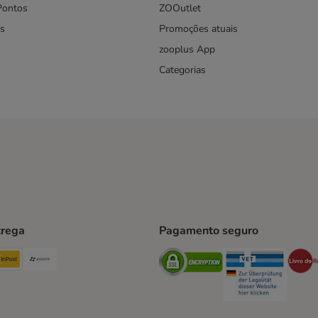
Pontos
ZOOutlet
s
Promoções atuais
zooplus App
Categorias
trega
Pagamento seguro
ping Method
TExpress Shipping Method
InPost Shipping Method
Paack Shipping Method
Security
Securit
hod