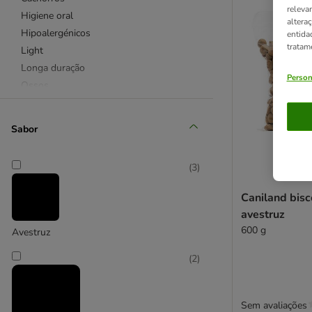
releva
Higiene oral
altera
Hipoalergénicos
entida
tratam
Light
Longa duração
Person
Ossos
Sem cereais
Snacks funcionais
Sabor
Sénior
Snacks naturais
(
3
)
Sticks de roer
Tiras de roer
Caniland bisc
Vegetarianos
avestruz
Calendário do Advento
600 g
Avestruz
(
2
)
Cães de porte grande
Cães de porte pequeno
De aves
Sem avaliações