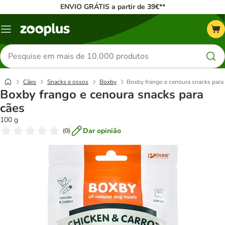
ENVIO GRÁTIS a partir de 39€**
Menu
Pesquisar
produtos
Cães
Snacks e ossos
Boxby
Boxby frango e cenoura snacks para
Boxby frango e cenoura snacks para
cães
100 g
Dar opinião
(
0
)