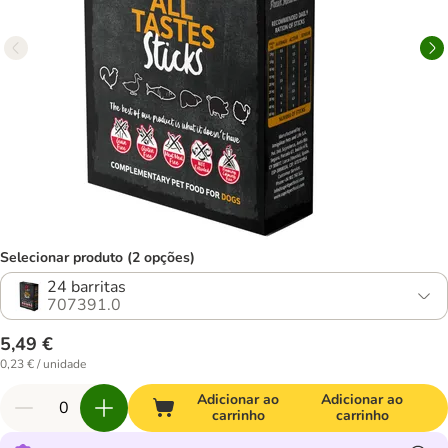
Selecionar produto (2 opções)
24 barritas
707391.0
5,49 €
0,23 € / unidade
Adicionar ao
Adicionar ao
carrinho
carrinho