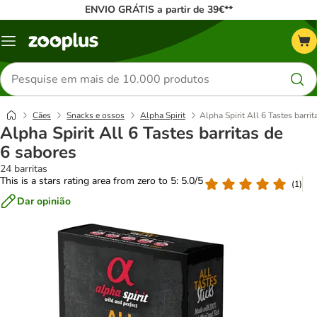
ENVIO GRÁTIS a partir de 39€**
Menu
Pesquisar
produtos
Cães
Snacks e ossos
Alpha Spirit
Alpha Spirit All 6 Tastes barri
Alpha Spirit All 6 Tastes barritas de
6 sabores
24 barritas
This is a stars rating area from zero to 5: 5.0/5
(
1
)
Dar opinião